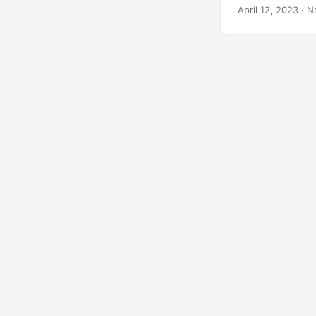
đồng thời thảo 
April 12, 2023
· N