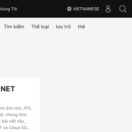
húng Tôi
VIETNAMESE
Tìm kiếm
Thể loại
lưu trữ
thẻ
.NET
ình ảnh như JPG.
ội, nhúng hình
 bài viết này,
T và Cloud SDK,