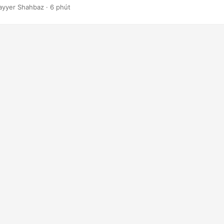
luận về các phương pháp khác nhau để đạt được chuyển đổi này.
ayyer Shahbaz · 6 phút