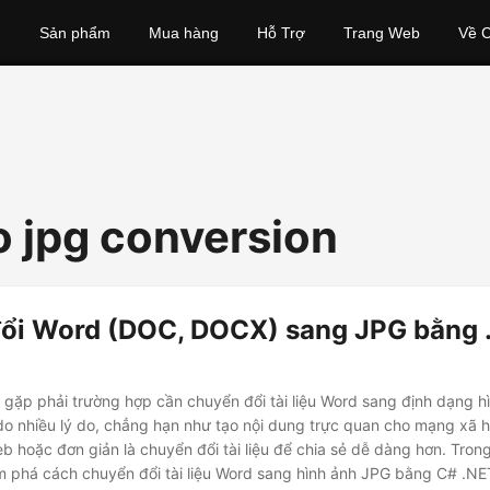
Sản phẩm
Mua hàng
Hỗ Trợ
Trang Web
Về C
o jpg conversion
ổi Word (DOC, DOCX) sang JPG bằng 
gặp phải trường hợp cần chuyển đổi tài liệu Word sang định dạng h
do nhiều lý do, chẳng hạn như tạo nội dung trực quan cho mạng xã h
b hoặc đơn giản là chuyển đổi tài liệu để chia sẻ dễ dàng hơn. Trong
m phá cách chuyển đổi tài liệu Word sang hình ảnh JPG bằng C# .NE