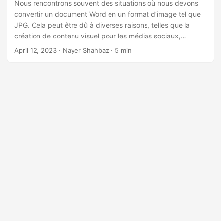
a
Nous rencontrons souvent des situations où nous devons
convertir un document Word en un format d’image tel que
t
JPG. Cela peut être dû à diverses raisons, telles que la
i
création de contenu visuel pour les médias sociaux,
o
l’intégration d’images dans un site Web ou simplement la
April 12, 2023
· Nayer Shahbaz · 5 min
n
conversion d’un document pour un partage plus facile.
Dans cet article, nous allons explorer comment convertir
des documents Word en images JPG à l’aide de C# .NET et
du SDK Cloud, et discuter des différentes approches pour
réaliser cette conversion.