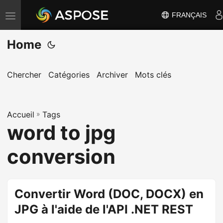
FRANÇAIS
B
a
Home
s
c
u
Chercher
Catégories
Archiver
Mots clés
l
e
Accueil
r
»
Tags
word to jpg
l
a
conversion
n
a
v
Convertir Word (DOC, DOCX) en
i
JPG à l'aide de l'API .NET REST
g