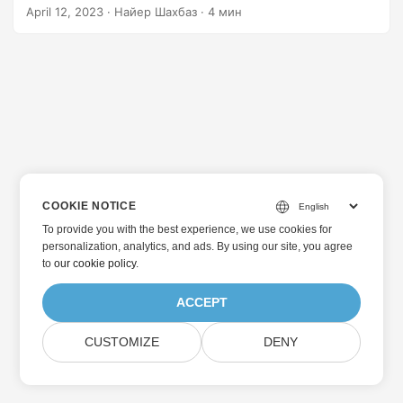
визуального контента для социальных сетей,
April 12, 2023
· Найер Шахбаз · 4 мин
встраивание изображений в веб-сайт или просто
преобразование документа для более удобного обмена.
В этой статье мы рассмотрим, как преобразовать
документы Word в изображения JPG с помощью C#
.NET и Cloud SDK, а также обсудим различные подходы
к достижению такого преобразования.
COOKIE NOTICE
To provide you with the best experience, we use cookies for
personalization, analytics, and ads. By using our site, you agree
to
our cookie policy
.
ACCEPT
CUSTOMIZE
DENY