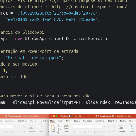
emplos, visite https://github.com/aspose-slides-cloud
enciais do cliente em https://dashboard.aspose.cloud/
cret = 
"7f098199230fc5f2175d494d48f2077c"
 = 
"ee170169-ca49-49a4-87b7-0e2ff815ea6e"
;

tância do SlidesApi
sApi = 
new
 SlidesApi(clientID, clientSecret);

sentação em PowerPoint de entrada
 = 
"Prismatic design.pptx"
ide a ser movido
= 
1
para o slide
7
;

para mover o slide para a nova posição