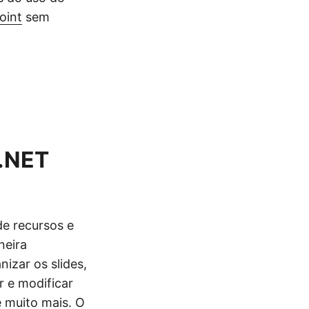
oint
sem
 .NET
e recursos e
neira
izar os slides,
r e modificar
e muito mais. O