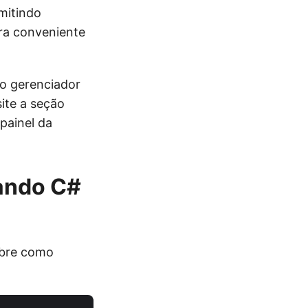
mitindo
ra conveniente
o gerenciador
site a seção
painel da
sando C#
obre como