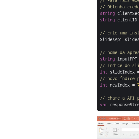
// Para mais ex
// Obtenha cred
string
 clientSe
string
 clientID
// crie uma ins
SlidesApi slide
// nome da apre
string
 inputPPT
// índice do sl
int
 slideIndex 
// novo índice 
int
 newIndex = 
// chame a API 
var