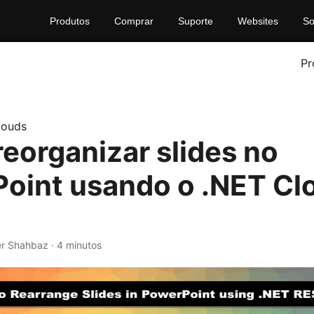
Produtos
Comprar
Suporte
Websites
So
Pr
louds
eorganizar slides no
oint usando o .NET Cl
r Shahbaz · 4 minutos