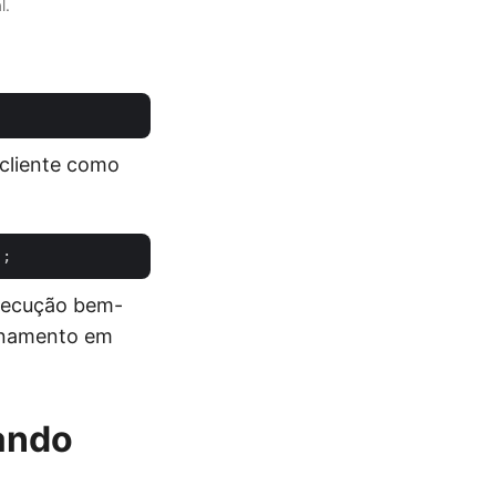
l.
 cliente como
execução bem-
enamento em
ando