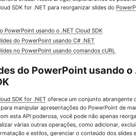
loud SDK for .NET para reorganizar slides do
PowerP
do PowerPoint usando o .NET Cloud SDK
slides do PowerPoint usando C# .NET
slides no PowerPoint usando comandos cURL
des do PowerPoint usando o
DK
loud SDK for .NET
oferece um conjunto abrangente d
 para manipular apresentações do PowerPoint de ma
om esta API poderosa, você pode não apenas reorgan
izar várias outras operações, como adicionar, exclui
formatação e estilos, gerenciar o conteúdo dos slides 