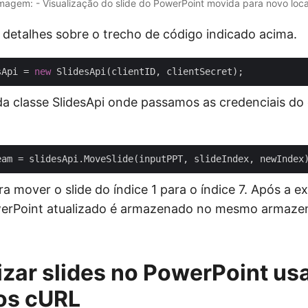
magem: - Visualização do slide do PowerPoint movida para novo loca
 detalhes sobre o trecho de código indicado acima.
sApi = 
new
da classe SlidesApi onde passamos as credenciais do
a mover o slide do índice 1 para o índice 7. Após a 
werPoint atualizado é armazenado no mesmo armaz
zar slides no PowerPoint us
os cURL