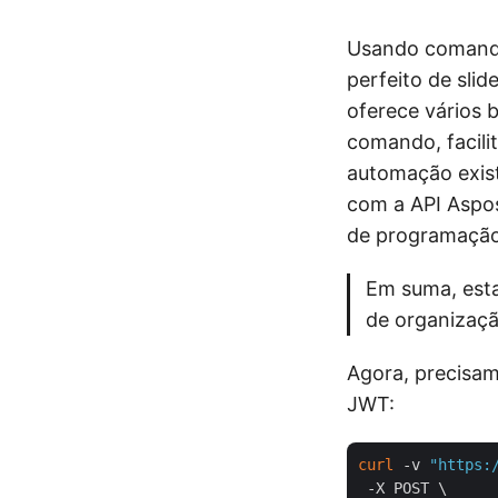
Usando comando
perfeito de slid
oferece vários 
comando, facili
automação exis
com a API Aspos
de programação
Em suma, esta
de organizaçã
Agora, precisa
JWT:
curl
 -v 
"https:
 -X POST \
