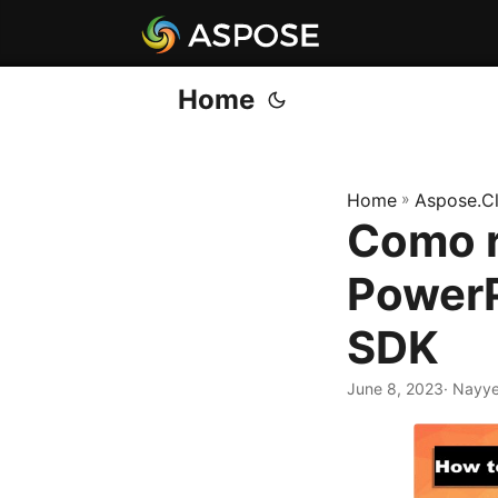
Home
Home
»
Aspose.C
Como r
PowerP
SDK
June 8, 2023
· Nayye