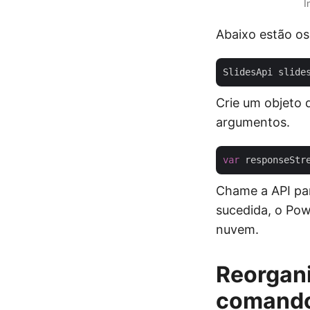
I
Abaixo estão os
SlidesApi slide
Crie um objeto 
argumentos.
var
Chame a API par
sucedida, o Po
nuvem.
Reorgani
comand