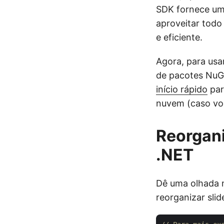
SDK fornece uma
aproveitar todo
e eficiente.
Agora, para usa
de pacotes NuGe
início rápido
par
nuvem (caso vo
Reorgani
.NET
Dê uma olhada n
reorganizar sli