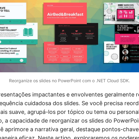
Reorganize os slides no PowerPoint com o .NET Cloud SDK.
resentações impactantes e envolventes geralmente 
equência cuidadosa dos slides. Se você precisa reord
ais suave, agrupá-los por tópico ou tema ou personal
, a capacidade de reorganizar os slides do PowerPoint
ê aprimore a narrativa geral, destaque pontos-chave
eira eficaz. Neste artigo, exploraremos os podere