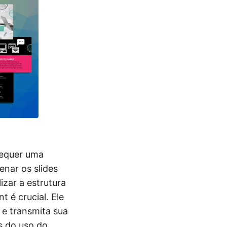
requer uma
enar os slides
izar a estrutura
 é crucial. Ele
 e transmita sua
s do uso do