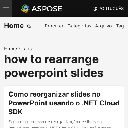
PORTUGUÊS
A
l
Home
t
Procurar
Categorias
Arquivo
Tag
e
r
Home
»
Tags
n
how to rearrange
a
r
powerpoint slides
n
a
v
Como reorganizar slides no
e
PowerPoint usando o .NET Cloud
g
SDK
a
ç
Explore o processo de reorganização de slides do
PowerPoint usando o .NET Cloud SDK. Se você precisa