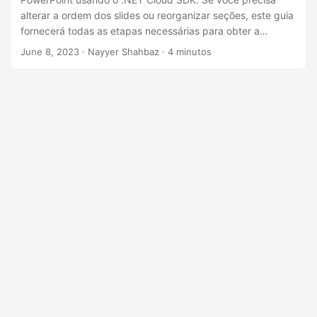
ã
alterar a ordem dos slides ou reorganizar seções, este guia
o
fornecerá todas as etapas necessárias para obter a
organização desejada. Ao aproveitar o poder da API REST
June 8, 2023
· Nayyer Shahbaz · 4 minutos
do .NET, você pode agilizar seu fluxo de trabalho de
gerenciamento de slides e aprimorar suas apresentações
em PowerPoint com facilidade.