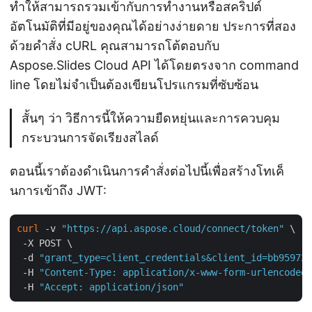
ทำให้สามารถรวมเข้ากับการทำงานหรือสคริปต์
อัตโนมัติที่มีอยู่ของคุณได้อย่างง่ายดาย ประการที่สอง
ด้วยคำสั่ง cURL คุณสามารถโต้ตอบกับ
Aspose.Slides Cloud API ได้โดยตรงจาก command
line โดยไม่จำเป็นต้องเขียนโปรแกรมที่ซับซ้อน
สั้นๆ ว่า วิธีการนี้ให้ความยืดหยุ่นและการควบคุม
กระบวนการจัดเรียงสไลด์
ตอนนี้เราต้องดำเนินการคำสั่งต่อไปนี้เพื่อสร้างโทเค็
นการเข้าถึง JWT:
curl
 -v 
"https://api.aspose.cloud/connect/token"
 \

 -X POST \

 -d 
"grant_type=client_credentials&client_id=bb959721
 -H 
"Content-Type: application/x-www-form-urlencoded"
 -H 
"Accept: application/json"