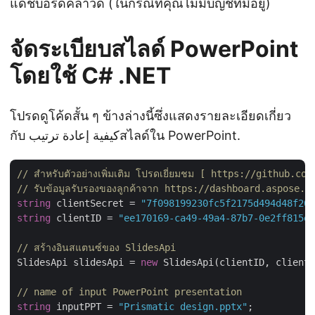
แดชบอร์ดคลาวด์ (ในกรณีที่คุณไม่มีบัญชีที่มีอยู่)
จัดระเบียบสไลด์ PowerPoint
โดยใช้ C# .NET
โปรดดูโค้ดสั้น ๆ ข้างล่างนี้ซึ่งแสดงรายละเอียดเกี่ยว
กับ كيفية إعادة ترتيبสไลด์ใน PowerPoint.
// สำหรับตัวอย่างเพิ่มเติม โปรดเยี่ยมชม [ https://github.c
// รับข้อมูลรับรองของลูกค้าจาก https://dashboard.aspose.c
string
 clientSecret = 
"7f098199230fc5f2175d494d48f207
string
 clientID = 
"ee170169-ca49-49a4-87b7-0e2ff815ea
// สร้างอินสแตนซ์ของ SlidesApi
SlidesApi slidesApi = 
new
 SlidesApi(clientID, clientS
// name of input PowerPoint presentation
string
 inputPPT = 
"Prismatic design.pptx"