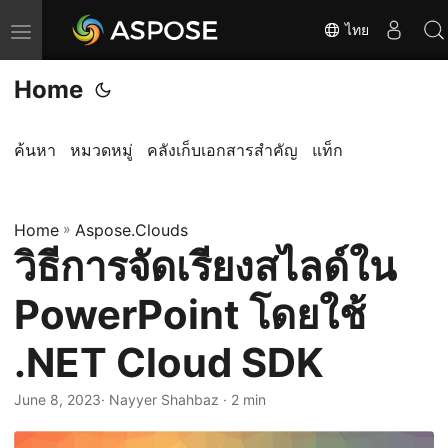
ไทย
T
o
Home
g
g
l
ค้นหา
หมวดหมู่
คลังเก็บเอกสารสำคัญ
แท็ก
e
n
Home
a
»
Aspose.Clouds
วิธีการจัดเรียงสไลด์ใน
v
i
PowerPoint โดยใช้
g
a
.NET Cloud SDK
t
i
June 8, 2023
· Nayyer Shahbaz · 2 min
o