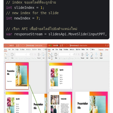
// index ของสไลด์ที่จะถูกย้าย
int
 slideIndex = 
1
// new index for the slide
int
 newIndex = 
7
;

// เรียก API เพื่อย้ายสไลด์ไปยังตำแหน่งใหม่
var