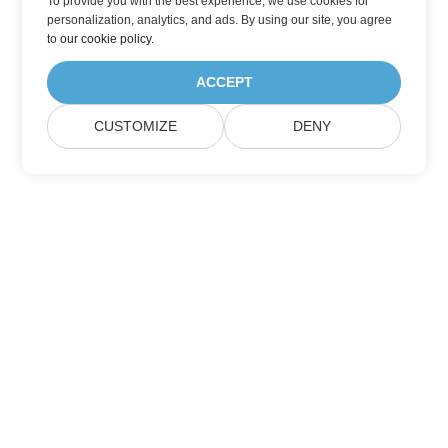
To provide you with the best experience, we use cookies for
personalization, analytics, and ads. By using our site, you agree
to
our cookie policy
.
ACCEPT
CUSTOMIZE
DENY
Домашній
Продукція