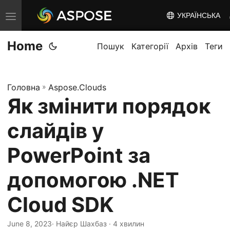
УКРАЇНСЬКА
T
o
Home
g
Пошук
Категорії
Архів
Теги
g
l
Головна
»
Aspose.Clouds
e
Як змінити порядок
n
a
слайдів у
v
i
PowerPoint за
g
допомогою .NET
a
t
Cloud SDK
i
o
June 8, 2023
· Найєр Шахбаз · 4 хвилин