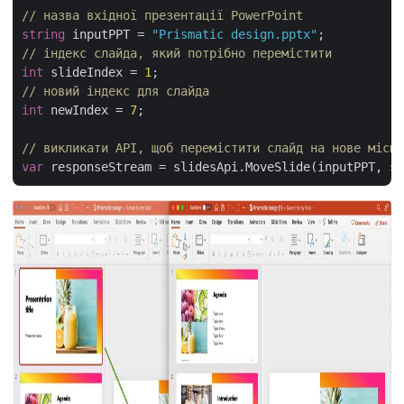
// назва вхідної презентації PowerPoint
string
 inputPPT = 
"Prismatic design.pptx"
// індекс слайда, який потрібно перемістити
int
 slideIndex = 
1
// новий індекс для слайда
int
 newIndex = 
7
;

// викликати API, щоб перемістити слайд на нове місце
var