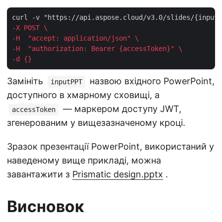
-X POST \
-H  "accept: application/json" \
-H  "authorization: Bearer {accessToken}" \
-d {}
Замініть
назвою вхідного PowerPoint,
inputPPT
доступного в хмарному сховищі, а
— маркером доступу JWT,
accessToken
згенерованим у вищезазначеному кроці.
Зразок презентації PowerPoint, використаний у
наведеному вище прикладі, можна
завантажити з
Prismatic design.pptx
.
Висновок