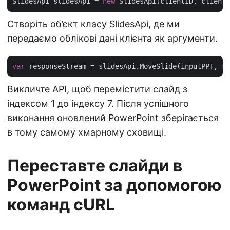
SlidesApi slidesApi = 
new
Створіть об’єкт класу SlidesApi, де ми
передаємо облікові дані клієнта як аргументи.
var
Викличте API, щоб перемістити слайд з
індексом 1 до індексу 7. Після успішного
виконання оновлений PowerPoint зберігається
в тому самому хмарному сховищі.
Переставте слайди в
PowerPoint за допомогою
команд cURL