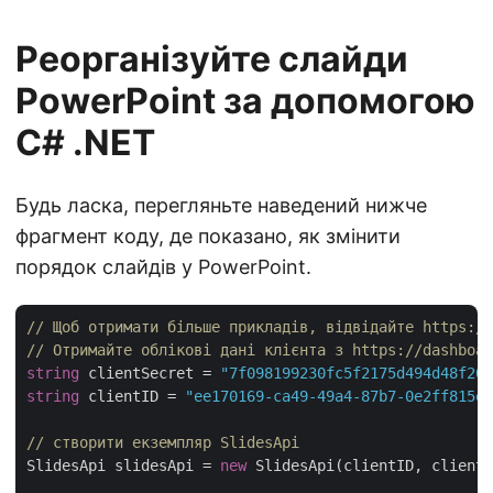
Реорганізуйте слайди
PowerPoint за допомогою
C# .NET
Будь ласка, перегляньте наведений нижче
фрагмент коду, де показано, як змінити
порядок слайдів у PowerPoint.
// Щоб отримати більше прикладів, відвідайте https:/
// Отримайте облікові дані клієнта з https://dashboar
string
 clientSecret = 
"7f098199230fc5f2175d494d48f207
string
 clientID = 
"ee170169-ca49-49a4-87b7-0e2ff815ea
// створити екземпляр SlidesApi
SlidesApi slidesApi = 
new
 SlidesApi(clientID, clientS