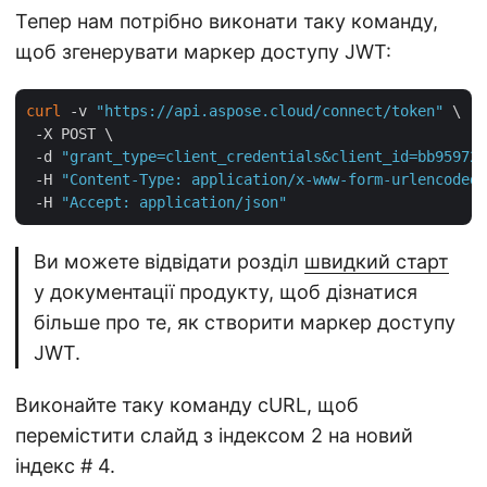
Тепер нам потрібно виконати таку команду,
щоб згенерувати маркер доступу JWT:
curl
 -v 
"https://api.aspose.cloud/connect/token"
 \

 -X POST \

 -d 
"grant_type=client_credentials&client_id=bb959721
 -H 
"Content-Type: application/x-www-form-urlencoded"
 -H 
"Accept: application/json"
Ви можете відвідати розділ
швидкий старт
у документації продукту, щоб дізнатися
більше про те, як створити маркер доступу
JWT.
Виконайте таку команду cURL, щоб
перемістити слайд з індексом 2 на новий
індекс # 4.