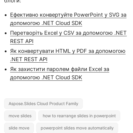
блоги:
Ефективно конвертуйте PowerPoint у SVG за
допомогою .NET Cloud SDK
Перетворіть Excel у CSV за допомогою .NET
REST API
Як конвертувати HTML у PDF за допомогою
.NET REST API
Як захистити паролем файли Excel за
допомогою .NET Cloud SDK
Aspose.Slides Cloud Product Family
move slides
how to rearrange slides in powerpoint
slide move
powerpoint slides move automatically