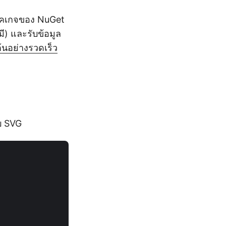
พ็คเกจของ NuGet
ี) และรับข้อมูล
มต้นอย่างรวดเร็ว
บ SVG