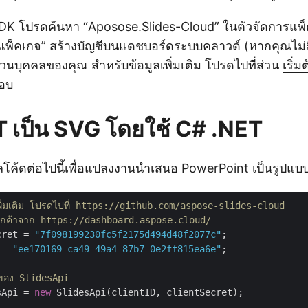
SDK โปรดค้นหา “Aposose.Slides-Cloud” ในตัวจัดการแ
่มแพ็คเกจ” สร้างบัญชีบนแดชบอร์ดระบบคลาวด์ (หากคุณไม่ม
วนบุคคลของคุณ สำหรับข้อมูลเพิ่มเติม โปรดไปที่ส่วน
เริ่
อบ
 เป็น SVG โดยใช้ C# .NET
ลโค้ดต่อไปนี้เพื่อแปลงงานนำเสนอ PowerPoint เป็นรูปแบ
เพิ่มเติม โปรดไปที่ https://github.com/aspose-slides-cloud
งลูกค้าจาก https://dashboard.aspose.cloud/
cret = 
"7f098199230fc5f2175d494d48f2077c"
 = 
"ee170169-ca49-49a4-87b7-0e2ff815ea6e"
;

์ของ SlidesApi
sApi = 
new
 SlidesApi(clientID, clientSecret);
