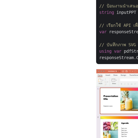
// ป้อนงานนำเสน
string
 inputPPT
// เรียกใช้ API เ
var
 responseStr
// บันทึกภาพ SVG ที
using
var
 pdfSt