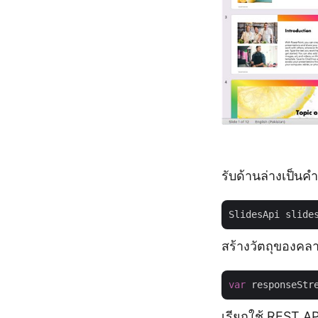
รับด้านล่างเป็นคำ
SlidesApi slide
สร้างวัตถุของคลา
var
 responseStr
เรียกใช้ REST AP