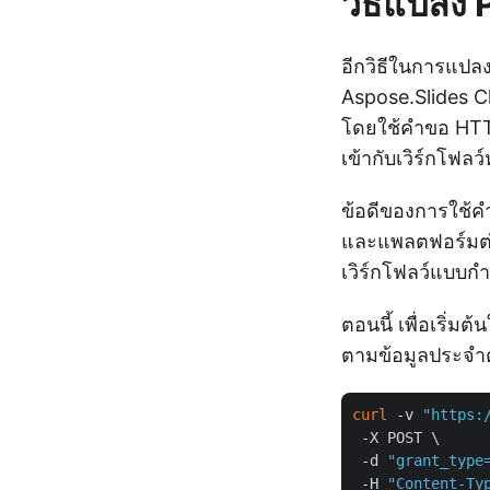
วิธีแปลง
อีกวิธีในการแปลง
Aspose.Slides Cl
โดยใช้คำขอ HTTP
เข้ากับเวิร์กโฟล
ข้อดีของการใช้
และแพลตฟอร์มต่าง
เวิร์กโฟลว์แบบก
ตอนนี้ เพื่อเริ่ม
ตามข้อมูลประจำ
curl
 -v 
"https:
 -X POST \

 -d 
"grant_type
 -H 
"Content-Ty