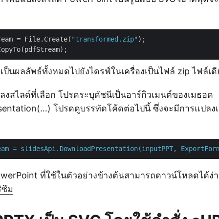
ream = File.Create(
"transformed.zip"
);

เป็นผลลัพธ์ทั้งหมดไปยังไดรฟ์ในเครื่องเป็นไฟล์ zip ไฟล์เด
งสไลด์ที่เลือก โปรดระบุดัชนีเป็นอาร์กิวเมนต์ของเมธอด
ntation(…) โปรดดูบรรทัดโค้ดต่อไปนี้ ซึ่งจะมีการแปลงเฉ
eam
=
slidesApi.DownloadPresentation(inputPPT,
ExportFor
erPoint ที่ใช้ในตัวอย่างข้างต้นสามารถดาวน์โหลดได้ง่
ซึม