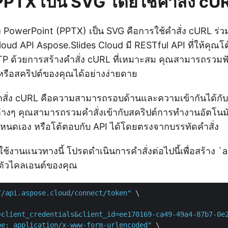
 PPTX เป็น SVG โดยใช้คำสั่ง cU
 PowerPoint (PPTX) เป็น SVG คือการใช้คำสั่ง cURL ร่ว
oud API Aspose.Slides Cloud มี RESTful API ที่ให้คุณโ
 ด้วยการสร้างคำสั่ง cURL ที่เหมาะสม คุณสามารถรวมฟ
ว์หรือสคริปต์ของคุณได้อย่างง่ายดาย
คำสั่ง cURL คือความสามารถรอบด้านและความเข้ากันได้
ๆ คุณสามารถรวมคำสั่งเข้ากับสคริปต์การทำงานอัตโนมัติที
ำหนดเอง หรือโต้ตอบกับ API ได้โดยตรงจากบรรทัดคำสั่ง
ต้นใช้งานแนวทางนี้ โปรดดำเนินการคำสั่งต่อไปนี้เพื่อสร้าง 
ตัวไคลเอนต์ของคุณ
//api.aspose.cloud/connect/token"
 \

=client_credentials&client_id=ee170169-ca49-49a4-87b7-0e
pe: application/x-www-form-urlencoded"
 \
