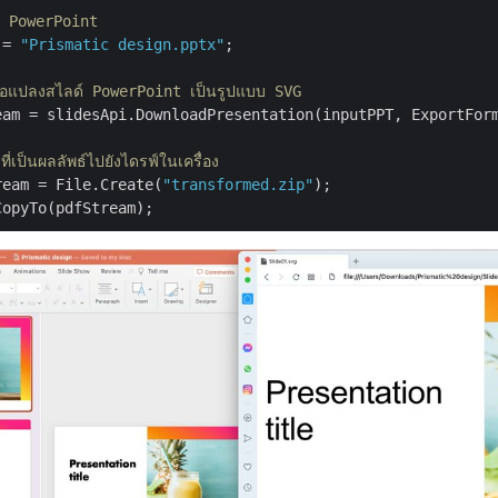
อ PowerPoint
 = 
"Prismatic design.pptx"
;

พื่อแปลงสไลด์ PowerPoint เป็นรูปแบบ SVG
eam = slidesApi.DownloadPresentation(inputPPT, ExportFor
่เป็นผลลัพธ์ไปยังไดรฟ์ในเครื่อง
ream = File.Create(
"transformed.zip"
);
