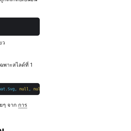
ียว
พาะสไลด์ที่ 1
mat.Svg,
null
,
null
,
null
,
null
,
null
,
new
List<int>
 {
1
,
ายๆ จาก
การ