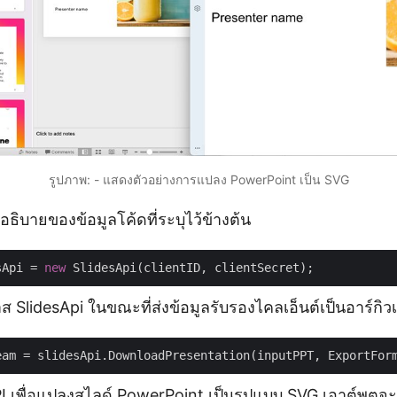
รูปภาพ: - แสดงตัวอย่างการแปลง PowerPoint เป็น SVG
อธิบายของข้อมูลโค้ดที่ระบุไว้ข้างต้น
sApi = 
new
ส SlidesApi ในขณะที่ส่งข้อมูลรับรองไคลเอ็นต์เป็นอาร์กิว
eam = slidesApi.DownloadPresentation(inputPPT, ExportFor
I เพื่อแปลงสไลด์ PowerPoint เป็นรูปแบบ SVG เอาต์พุตจะถ