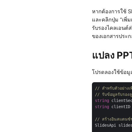
หากต้องการใช้ 
และคลิกปุ่ม “เพิ
รับรองไคลเอนต์ส่
ของเอกสารประก
แปลง PPT
โปรดลองใช้ข้อมู
// สำหรับตัวอย่าง
// รับข้อมูลรับรอ
string
 clientSe
string
 clientID
// สร้างอินสแตนซ
SlidesApi slide