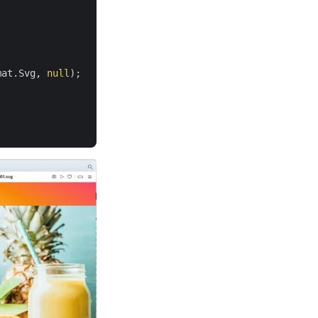
mat.Svg, 
null
);
