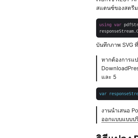
สแตนซ์ของสตรีม
using
var
 pdfSt
บันทึกภาพ SVG ที่
หากต้องการแปล
DownloadPrese
และ 5
var
responseStr
งานนำเสนอ Pow
ออกแบบแบบปริ