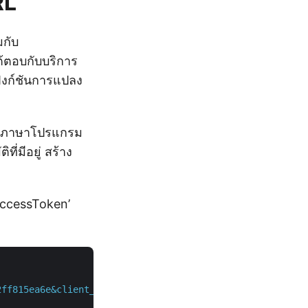
RL
มกับ
ต้ตอบกับบริการ
ังก์ชันการแปลง
กับภาษาโปรแกรม
่มีอยู่ สร้าง
`accessToken’
2ff815ea6e&client_secret=7f098199230fc5f2175d494d48f2077