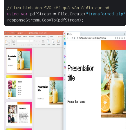
// Lưu hình ảnh SVG kết quả vào ổ đĩa cục bộ
using
var
 pdfStream = File.Create(
"transformed.zip"
);
