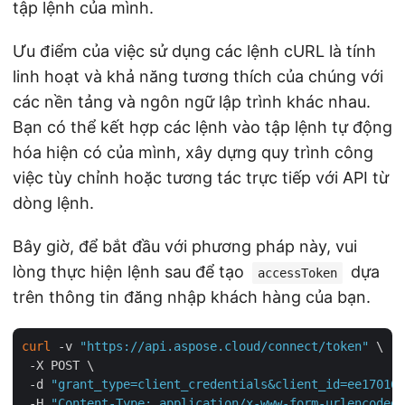
tập lệnh của mình.
Ưu điểm của việc sử dụng các lệnh cURL là tính
linh hoạt và khả năng tương thích của chúng với
các nền tảng và ngôn ngữ lập trình khác nhau.
Bạn có thể kết hợp các lệnh vào tập lệnh tự động
hóa hiện có của mình, xây dựng quy trình công
việc tùy chỉnh hoặc tương tác trực tiếp với API từ
dòng lệnh.
Bây giờ, để bắt đầu với phương pháp này, vui
lòng thực hiện lệnh sau để tạo
dựa
accessToken
trên thông tin đăng nhập khách hàng của bạn.
curl
 -v 
"https://api.aspose.cloud/connect/token"
 \

 -X POST \

 -d 
"grant_type=client_credentials&client_id=ee170169
 -H 
"Content-Type: application/x-www-form-urlencoded"