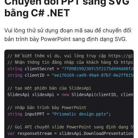
Chuyển đổi PPT sang SVG
bằng C# .NET
Vui lòng thử sử dụng đoạn mã sau để chuyển đổi
bản trình bày PowerPoint sang định dạng SVG.
// Để biết thêm ví dụ, vui lòng truy cập https://gith
// Nhận thông tin đăng nhập của khách hàng từ https:/
string
 clientSecret = 
"7f098199230fc5f2175d494d48f207
string
 clientID = 
"ee170169-ca49-49a4-87b7-0e2ff815ea
// tạo một phiên bản của SlidesApi
SlidesApi slidesApi = 
new
 SlidesApi(clientID, clientS
// nhập bản trình bày PowerPoint
string
 inputPPT = 
"Prismatic design.pptx"
;

// Gọi API chuyển slide PowerPoint sang định dạng SVG
var
 responseStream = slidesApi.DownloadPresentation(i