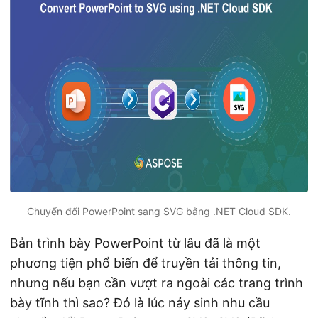
ớ
n
g
Chuyển đổi PowerPoint sang SVG bằng .NET Cloud SDK.
Bản trình bày PowerPoint
từ lâu đã là một
phương tiện phổ biến để truyền tải thông tin,
nhưng nếu bạn cần vượt ra ngoài các trang trình
bày tĩnh thì sao? Đó là lúc nảy sinh nhu cầu