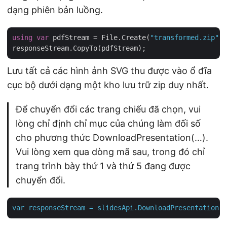
dạng phiên bản luồng.
using
var
 pdfStream = File.Create(
"transformed.zip"
);

Lưu tất cả các hình ảnh SVG thu được vào ổ đĩa
cục bộ dưới dạng một kho lưu trữ zip duy nhất.
Để chuyển đổi các trang chiếu đã chọn, vui
lòng chỉ định chỉ mục của chúng làm đối số
cho phương thức DownloadPresentation(…).
Vui lòng xem qua dòng mã sau, trong đó chỉ
trang trình bày thứ 1 và thứ 5 đang được
chuyển đổi.
var
responseStream
=
slidesApi.DownloadPresentation(i