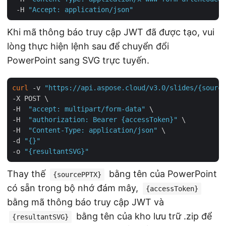
 -H 
"Accept: application/json"
Khi mã thông báo truy cập JWT đã được tạo, vui
lòng thực hiện lệnh sau để chuyển đổi
PowerPoint sang SVG trực tuyến.
curl
 -v 
"https://api.aspose.cloud/v3.0/slides/{source
-X POST \

-H  
"accept: multipart/form-data"
 \

-H  
"authorization: Bearer {accessToken}"
 \

-H  
"Content-Type: application/json"
 \

-d 
"{}"
-o 
"{resultantSVG}"
Thay thế
bằng tên của PowerPoint
{sourcePPTX}
có sẵn trong bộ nhớ đám mây,
{accessToken}
bằng mã thông báo truy cập JWT và
bằng tên của kho lưu trữ .zip để
{resultantSVG}