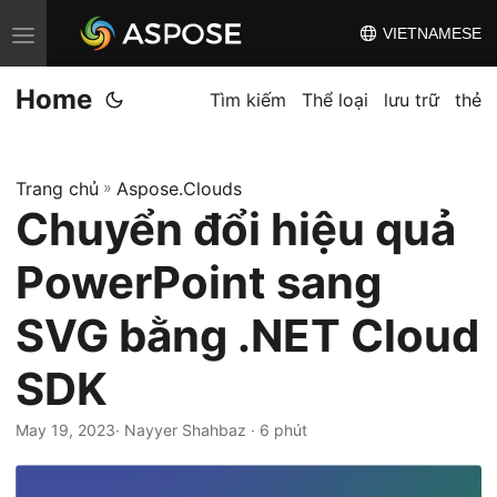
VIETNAMESE
C
h
Home
u
Tìm kiếm
Thể loại
lưu trữ
thẻ
y
ể
Trang chủ
»
Aspose.Clouds
n
Chuyển đổi hiệu quả
đ
ổ
PowerPoint sang
i
đ
SVG bằng .NET Cloud
i
SDK
ề
u
May 19, 2023
· Nayyer Shahbaz · 6 phút
h
ư