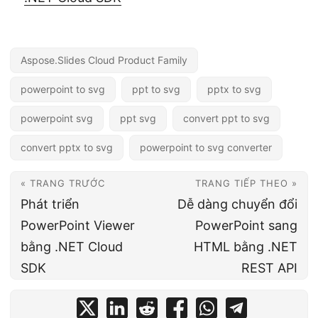
Aspose.Slides Cloud Product Family
powerpoint to svg
ppt to svg
pptx to svg
powerpoint svg
ppt svg
convert ppt to svg
convert pptx to svg
powerpoint to svg converter
« TRANG TRƯỚC
TRANG TIẾP THEO »
Phát triển
Dễ dàng chuyển đổi
PowerPoint Viewer
PowerPoint sang
bằng .NET Cloud
HTML bằng .NET
SDK
REST API