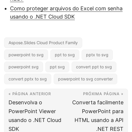
Como proteger arquivos do Excel com senha
usando o .NET Cloud SDK
Aspose.Slides Cloud Product Family
powerpoint to svg
ppt to svg
pptx to svg
powerpoint svg
ppt svg
convert ppt to svg
convert pptx to svg
powerpoint to svg converter
« PÁGINA ANTERIOR
PRÓXIMA PÁGINA »
Desenvolva o
Converta facilmente
PowerPoint Viewer
PowerPoint para
usando o .NET Cloud
HTML usando a API
SDK
.NET REST