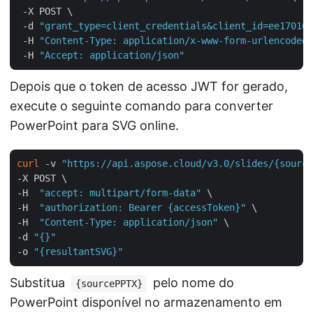
 -X POST \

 -d 
"grant_type=client_credentials&client_id=ee170169
 -H 
"Content-Type: application/x-www-form-urlencoded"
 -H 
"Accept: application/json"
Depois que o token de acesso JWT for gerado,
execute o seguinte comando para converter
PowerPoint para SVG online.
curl
 -v 
"https://api.aspose.cloud/v3.0/slides/{source
-X POST \

-H  
"accept: multipart/form-data"
 \

-H  
"authorization: Bearer {accessToken}"
 \

-H  
"Content-Type: application/json"
 \

-d 
"{}"
-o 
"{resultantSVG}"
Substitua
pelo nome do
{sourcePPTX}
PowerPoint disponível no armazenamento em