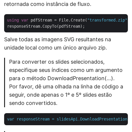
retornada como instância de fluxo.
using
var
 pdfStream = File.Create(
"transformed.zip"
);

Salve todas as imagens SVG resultantes na
unidade local como um único arquivo zip.
Para converter os slides selecionados,
especifique seus índices como um argumento
para o método DownloadPresentation(…).
Por favor, dê uma olhada na linha de código a
seguir, onde apenas o 1º e 5º slides estão
sendo convertidos.
var
responseStream
=
slidesApi.DownloadPresentation(i