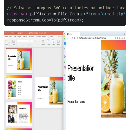
// Salve as imagens SVG resultantes na unidade local
using
var
 pdfStream = File.Create(
"transformed.zip"
);
