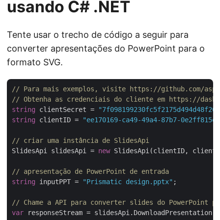
usando C# .NET
Tente usar o trecho de código a seguir para
converter apresentações do PowerPoint para o
formato SVG.
// Para mais exemplos, visite https://github.com/aspo
// Obtenha as credenciais do cliente em https://dashb
string
 clientSecret = 
"7f098199230fc5f2175d494d48f207
string
 clientID = 
"ee170169-ca49-49a4-87b7-0e2ff815ea
// criar uma instância de SlidesApi
SlidesApi slidesApi = 
new
 SlidesApi(clientID, clientS
// apresentação de PowerPoint de entrada
string
 inputPPT = 
"Prismatic design.pptx"
;

// Chame a API para converter slides do PowerPoint pa
var
 responseStream = slidesApi.DownloadPresentation(i