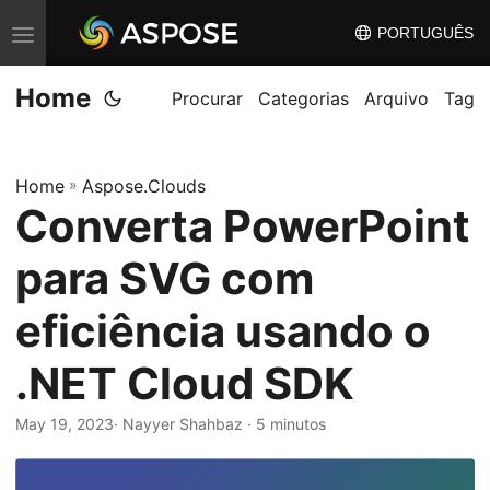
PORTUGUÊS
A
l
Home
t
Procurar
Categorias
Arquivo
Tag
e
r
Home
»
Aspose.Clouds
n
Converta PowerPoint
a
r
para SVG com
n
a
eficiência usando o
v
.NET Cloud SDK
e
g
May 19, 2023
· Nayyer Shahbaz · 5 minutos
a
ç