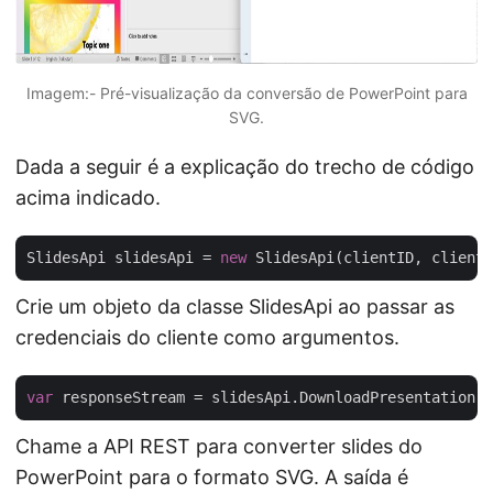
Imagem:- Pré-visualização da conversão de PowerPoint para
SVG.
Dada a seguir é a explicação do trecho de código
acima indicado.
SlidesApi slidesApi = 
new
Crie um objeto da classe SlidesApi ao passar as
credenciais do cliente como argumentos.
var
 responseStream = slidesApi.DownloadPresentation(i
Chame a API REST para converter slides do
PowerPoint para o formato SVG. A saída é