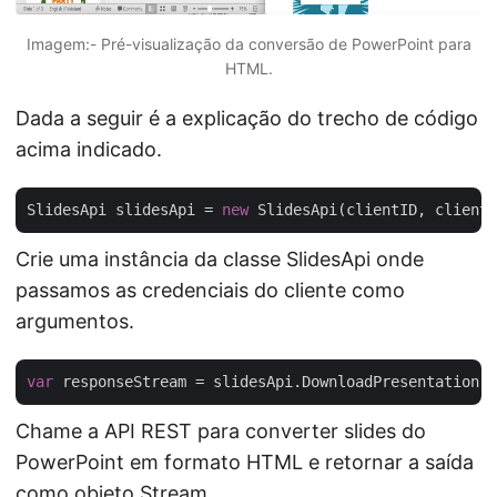
Imagem:- Pré-visualização da conversão de PowerPoint para
HTML.
Dada a seguir é a explicação do trecho de código
acima indicado.
SlidesApi slidesApi = 
new
Crie uma instância da classe SlidesApi onde
passamos as credenciais do cliente como
argumentos.
var
 responseStream = slidesApi.DownloadPresentation(
"
Chame a API REST para converter slides do
PowerPoint em formato HTML e retornar a saída
como objeto Stream.