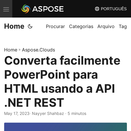
PORTUGUÊS
A
l
Home
t
Procurar
Categorias
Arquivo
Tag
e
r
Home
»
Aspose.Clouds
n
Converta facilmente
a
r
PowerPoint para
n
a
HTML usando a API
v
.NET REST
e
g
May 17, 2023
· Nayyer Shahbaz · 5 minutos
a
ç