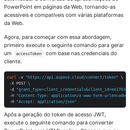
PowerPoint em páginas da Web, tornando-as
acessíveis e compatíveis com várias plataformas
da Web.
Agora, para começar com essa abordagem,
primeiro execute o seguinte comando para gerar
um
com base nas credenciais do
accessToken
cliente.
curl
 -v 
"https://api.aspose.cloud/connect/token"
 \

 -X POST \

 -d 
"grant_type=client_credentials&client_id=ee170169
 -H 
"Content-Type: application/x-www-form-urlencoded"
 -H 
"Accept: application/json"
Após a geração do token de acesso JWT,
execute o seguinte comando para converter