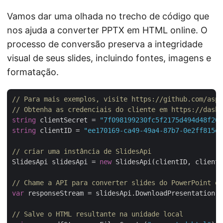
Vamos dar uma olhada no trecho de código que
nos ajuda a converter PPTX em HTML online. O
processo de conversão preserva a integridade
visual de seus slides, incluindo fontes, imagens e
formatação.
// Para mais exemplos, visite https://github.com/aspo
// Obtenha as credenciais do cliente em https://dashb
string
 clientSecret = 
"7f098199230fc5f2175d494d48f207
string
 clientID = 
"ee170169-ca49-49a4-87b7-0e2ff815ea
// criar uma instância de SlidesApi
SlidesApi slidesApi = 
new
 SlidesApi(clientID, clientS
// Chame a API para converter slides do PowerPoint em
var
 responseStream = slidesApi.DownloadPresentation(
"
// Salve o HTML resultante na unidade local