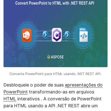
ã
o
Converta PowerPoint para HTML usando .NET REST API.
Desbloqueie o poder de suas
apresentações do
PowerPoint
transformando-as em arquivos
HTML
interativos . A conversão de PowerPoint
para HTML usando a API .NET REST abre um