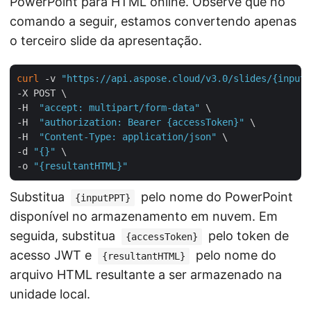
PowerPoint para HTML online. Observe que no
comando a seguir, estamos convertendo apenas
o terceiro slide da apresentação.
curl
 -v 
"https://api.aspose.cloud/v3.0/slides/{inputP
-X POST \

-H  
"accept: multipart/form-data"
 \

-H  
"authorization: Bearer {accessToken}"
 \

-H  
"Content-Type: application/json"
 \

-d 
"{}"
 \

-o 
"{resultantHTML}"
Substitua
pelo nome do PowerPoint
{inputPPT}
disponível no armazenamento em nuvem. Em
seguida, substitua
pelo token de
{accessToken}
acesso JWT e
pelo nome do
{resultantHTML}
arquivo HTML resultante a ser armazenado na
unidade local.