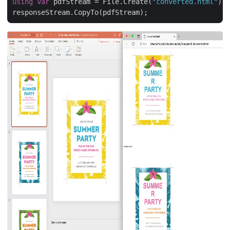
using
var
 pdfStream = File.Create(
"converted.html"
);
