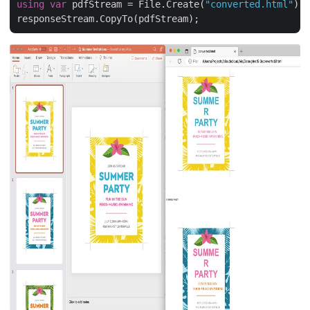
using
var
 pdfStream = File.Create(
"converted.html"
);
