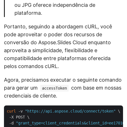
ou JPG oferece independência de
plataforma.
Portanto, seguindo a abordagem cURL, você
pode aproveitar o poder dos recursos de
conversão do Aspose.Slides Cloud enquanto
aproveita a simplicidade, flexibilidade e
compatibilidade entre plataformas oferecida
pelos comandos cURL.
Agora, precisamos executar o seguinte comando
para gerar um
com base em nossas
accessToken
credenciais de cliente.
curl
 -v 
"https://api.aspose.cloud/connect/token"
 \

 -X POST \

 -d 
"grant_type=client_credentials&client_id=ee170169