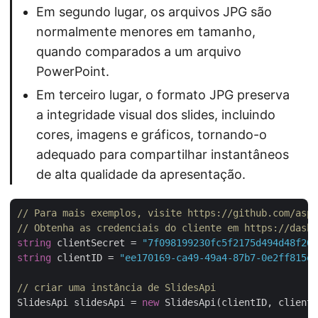
Em segundo lugar, os arquivos JPG são
normalmente menores em tamanho,
quando comparados a um arquivo
PowerPoint.
Em terceiro lugar, o formato JPG preserva
a integridade visual dos slides, incluindo
cores, imagens e gráficos, tornando-o
adequado para compartilhar instantâneos
de alta qualidade da apresentação.
// Para mais exemplos, visite https://github.com/aspo
// Obtenha as credenciais do cliente em https://dashb
string
 clientSecret = 
"7f098199230fc5f2175d494d48f207
string
 clientID = 
"ee170169-ca49-49a4-87b7-0e2ff815ea
// criar uma instância de SlidesApi
SlidesApi slidesApi = 
new
 SlidesApi(clientID, clientS