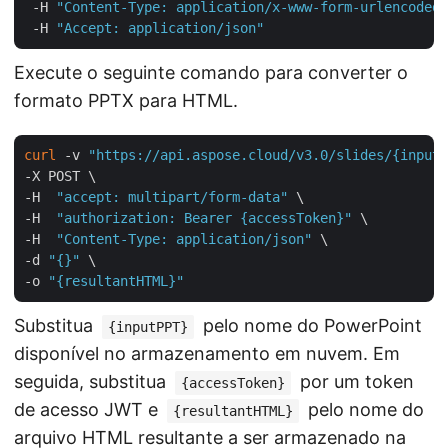
 -H 
"Content-Type: application/x-www-form-urlencoded"
 -H 
"Accept: application/json"
Execute o seguinte comando para converter o
formato PPTX para HTML.
curl
 -v 
"https://api.aspose.cloud/v3.0/slides/{inputP
-X POST \

-H  
"accept: multipart/form-data"
 \

-H  
"authorization: Bearer {accessToken}"
 \

-H  
"Content-Type: application/json"
 \

-d 
"{}"
 \

-o 
"{resultantHTML}"
Substitua
pelo nome do PowerPoint
{inputPPT}
disponível no armazenamento em nuvem. Em
seguida, substitua
por um token
{accessToken}
de acesso JWT e
pelo nome do
{resultantHTML}
arquivo HTML resultante a ser armazenado na