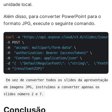
unidade local.
Além disso, para converter PowerPoint para o
formato JPG, execute o seguinte comando.
curl
 -v 
"https://api.aspose.cloud/v3.0/slides/{source
-X POST \

-H  
"accept: multipart/form-data"
 \

-H  
"authorization: Bearer {accessToken}"
 \

-H  
"Content-Type: application/json"
 \

-d 
"{  \"DefaultRegularFont\": \"string\",  \"FontFal
-o 
"{resultantZIP}"
Em vez de converter todos os slides da apresentação
em imagens JPG, instruímos a converter apenas os
slides número 2 e 7.
Conclusão