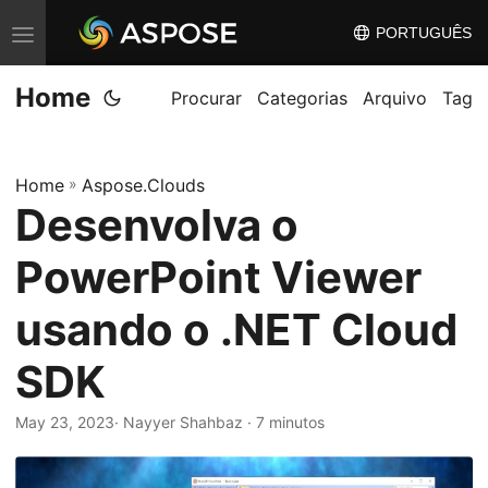
PORTUGUÊS
A
l
Home
t
Procurar
Categorias
Arquivo
Tag
e
r
Home
»
Aspose.Clouds
n
Desenvolva o
a
r
PowerPoint Viewer
n
a
usando o .NET Cloud
v
SDK
e
g
May 23, 2023
· Nayyer Shahbaz · 7 minutos
a
ç