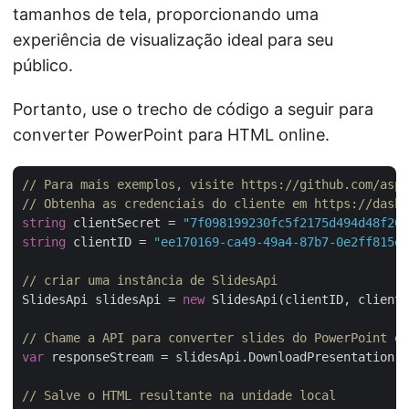
tamanhos de tela, proporcionando uma
experiência de visualização ideal para seu
público.
Portanto, use o trecho de código a seguir para
converter PowerPoint para HTML online.
// Para mais exemplos, visite https://github.com/aspo
// Obtenha as credenciais do cliente em https://dashb
string
 clientSecret = 
"7f098199230fc5f2175d494d48f207
string
 clientID = 
"ee170169-ca49-49a4-87b7-0e2ff815ea
// criar uma instância de SlidesApi
SlidesApi slidesApi = 
new
 SlidesApi(clientID, clientS
// Chame a API para converter slides do PowerPoint em
var
 responseStream = slidesApi.DownloadPresentation(
"
// Salve o HTML resultante na unidade local