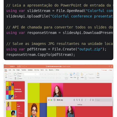
// Leia a apresentação do PowerPoint de entrada da un
using
var
 slideStream = File.OpenRead(
"Colorful confe
slidesApi.UploadFile(
"Colorful conference presentatio
// API de chamada para converter todos os slides do P
using
var
 responseStream = slidesApi.DownloadPresenta
// Salve as imagens JPG resultantes na unidade local
using
var
 pdfStream = File.Create(
"output.zip"
);
