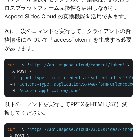
ロスプラットフォーム互換性を活用しながら、
Aspose.Slides Cloud の変換機能を活用できます。
次に、次のコマンドを実行して、クライアントの資
格情報に基づいて「accessToken」を生成する必要
があります。
curl
 -v 
"https://api.aspose.cloud/connect/token"
 \

 -X POST \

 -d 
"grant_type=client_credentials&client_id=ee170169
 -H 
"Content-Type: application/x-www-form-urlencoded"
 -H 
"Accept: application/json"
以下のコマンドを実行してPPTXをHTML形式に変
換してください。
curl
 -v 
"https://api.aspose.cloud/v3.0/slides/{inputP
-X POST \
