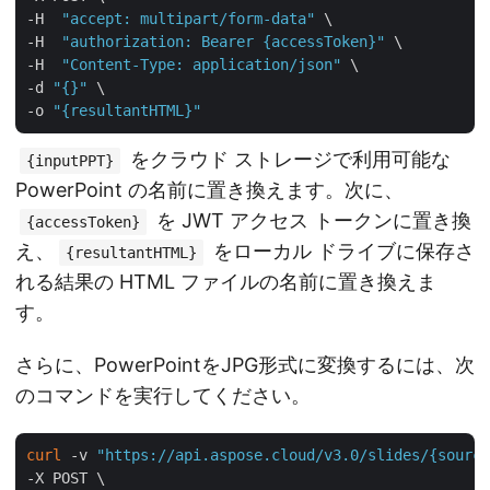
-H  
"accept: multipart/form-data"
 \

-H  
"authorization: Bearer {accessToken}"
 \

-H  
"Content-Type: application/json"
 \

-d 
"{}"
 \

-o 
"{resultantHTML}"
をクラウド ストレージで利用可能な
{inputPPT}
PowerPoint の名前に置き換えます。次に、
を JWT アクセス トークンに置き換
{accessToken}
え、
をローカル ドライブに保存さ
{resultantHTML}
れる結果の HTML ファイルの名前に置き換えま
す。
さらに、PowerPointをJPG形式に変換するには、次
のコマンドを実行してください。
curl
 -v 
"https://api.aspose.cloud/v3.0/slides/{source
-X POST \
