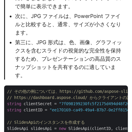
で簡単に表示できます。
次に、JPG ファイルは、PowerPoint ファイ
ルと比較すると、通常、サイズが小さくなり
ます。
第三に、JPG 形式は、色、画像、グラフィッ
クスを含むスライドの視覚的な完全性を保持
するため、プレゼンテーションの高品質のス
ナップショットを共有するのに適していま
す。
// その他の例については、https://github.com/aspose-sl
// https://dashboard.aspose.cloud/ からクライア
string
 clientSecret = 
"7f098199230fc5f2175d494d48f207
string
 clientID = 
"ee170169-ca49-49a4-87b7-0e2ff815ea
// SlidesApiのインスタンスを作成する
SlidesApi slidesApi = 
new
 SlidesApi(clientID, clientS