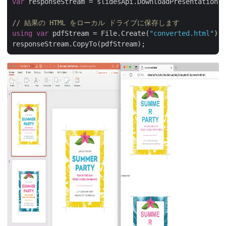
var
 responseStream = slidesApi.DownloadPresentation(
"
// 結果の HTML をローカル ドライブに保存します
using
var
 pdfStream = File.Create(
"converted.html"
);
