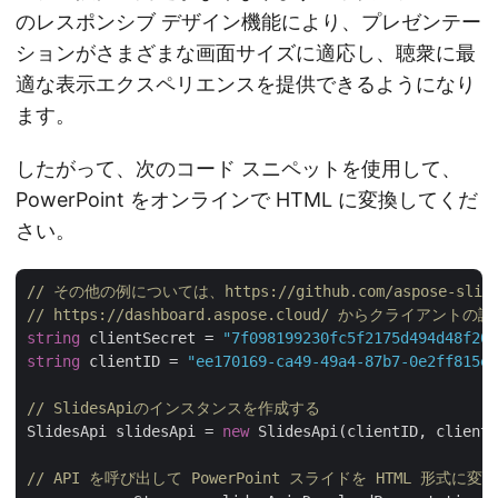
のレスポンシブ デザイン機能により、プレゼンテー
ションがさまざまな画面サイズに適応し、聴衆に最
適な表示エクスペリエンスを提供できるようになり
ます。
したがって、次のコード スニペットを使用して、
PowerPoint をオンラインで HTML に変換してくだ
さい。
// その他の例については、https://github.com/aspose-sl
// https://dashboard.aspose.cloud/ からクライア
string
 clientSecret = 
"7f098199230fc5f2175d494d48f207
string
 clientID = 
"ee170169-ca49-49a4-87b7-0e2ff815ea
// SlidesApiのインスタンスを作成する
SlidesApi slidesApi = 
new
 SlidesApi(clientID, clientS
// API を呼び出して PowerPoint スライドを HTML 形式に変