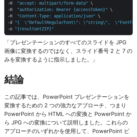
-H  
"accept: multipart/form-data"
 \

-H  
"authorization: Bearer {accessToken}"
 \

-H  
"Content-Type: application/json"
 \

-d 
"{  \"DefaultRegularFont\": \"string\",  \"FontFal
-o 
"{resultantZIP}"
「プレゼンテーションのすべてのスライドを JPG
画像に変換するのではなく、スライド番号 2 と 7 の
みを変換するように指示しました。」
結論
この記事では、PowerPoint プレゼンテーションを
変換するための 2 つの強力なアプローチ、つまり
PowerPoint から HTML への変換と PowerPoint か
ら JPG への変換について説明しました。これらの
アプローチのいずれかを使用して、PowerPoint ビ