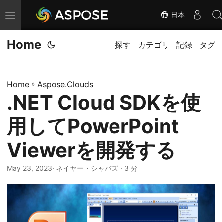
日本
ナ
ビ
Home
ゲ
探す
カテゴリ
記録
タグ
ー
シ
Home
»
Aspose.Clouds
ョ
.NET Cloud SDKを使
ン
の
用してPowerPoint
切
り
Viewerを開発する
替
May 23, 2023
· ネイヤー・シャバズ · 3 分
え