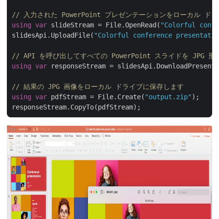
// 入力された PowerPoint プレゼンテーションをローカル 
using
var
 slideStream = File.OpenRead(
"Colorful confe
slidesApi.UploadFile(
"Colorful conference presentatio
// API を呼び出してすべての PowerPoint スライドを JPG
using
var
 responseStream = slidesApi.DownloadPresenta
// 結果の JPG 画像をローカル ドライブに保存します
using
var
 pdfStream = File.Create(
"output.zip"
);
