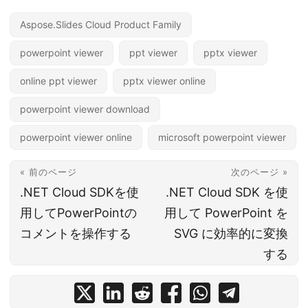
Aspose.Slides Cloud Product Family
powerpoint viewer
ppt viewer
pptx viewer
online ppt viewer
pptx viewer online
powerpoint viewer download
powerpoint viewer online
microsoft powerpoint viewer
« 前のページ
次のページ »
.NET Cloud SDKを使
.NET Cloud SDK を使
用してPowerPointの
用して PowerPoint を
コメントを操作する
SVG に効率的に変換
する