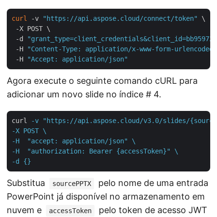
curl
 -v 
"https://api.aspose.cloud/connect/token"
 \

 -X POST \

 -d 
"grant_type=client_credentials&client_id=bb959721
 -H 
"Content-Type: application/x-www-form-urlencoded"
 -H 
"Accept: application/json"
Agora execute o seguinte comando cURL para
adicionar um novo slide no índice # 4.
curl
-v "https://api.aspose.cloud/v3.0/slides/{source
-X POST \

-H  "accept: application/json" \

-H  "authorization: Bearer {accessToken}" \

-d {}
Substitua
pelo nome de uma entrada
sourcePPTX
PowerPoint já disponível no armazenamento em
nuvem e
pelo token de acesso JWT
accessToken