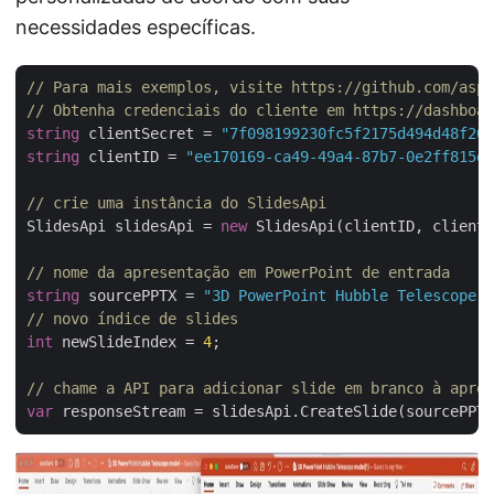
necessidades específicas.
// Para mais exemplos, visite https://github.com/aspo
// Obtenha credenciais do cliente em https://dashboar
string
 clientSecret = 
"7f098199230fc5f2175d494d48f207
string
 clientID = 
"ee170169-ca49-49a4-87b7-0e2ff815ea
// crie uma instância do SlidesApi
SlidesApi slidesApi = 
new
 SlidesApi(clientID, clientS
// nome da apresentação em PowerPoint de entrada
string
 sourcePPTX = 
"3D PowerPoint Hubble Telescope m
// novo índice de slides
int
 newSlideIndex = 
4
;

// chame a API para adicionar slide em branco à apres
var
 responseStream = slidesApi.CreateSlide(sourcePPTX