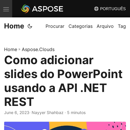
PORTUGUÊS
A
l
Home
t
Procurar
Categorias
Arquivo
Tag
e
r
Home
»
Aspose.Clouds
n
Como adicionar
a
r
slides do PowerPoint
n
a
usando a API .NET
v
REST
e
g
June 6, 2023
· Nayyer Shahbaz · 5 minutos
a
ç