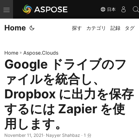
日本
ナ
ビ
Home
ゲ
探す
カテゴリ
記録
タグ
ー
シ
Home
»
Aspose.Clouds
ョ
Google ドライブのフ
ン
の
ァイルを統合し、
切
り
Dropbox に出力を保存
替
するには Zapier を使
え
用します。
November 11, 2021
· Nayyer Shahbaz · 1 分