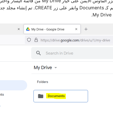
Folder. أدخل الاسم كـ Documents وانقر على زر CREATE. تم