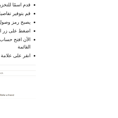
قدم اسمًا للتخزين مثل تخزين pbox
قم بتوفير تفاصيل تسجيل الد
يصبح رمز وصول ت
اضغط على زر ا
القائمة
انقر على علامة التبويب ا