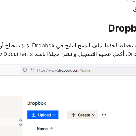
ق
في سيناريو الحالي، نخطط لحفظ ملف الدمج الناتج ف