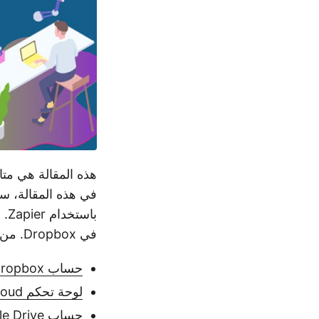
هذه المقالة هي متا
في هذه المقالة، س
في Dropbox. من أجل تلبية هذا المت要求، فإن تطبيق Merge على Zapier هو حلنا.
حساب Dropbox
لوحة تحكم Aspose.Cloud
حساب Google Drive