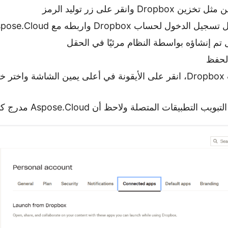
Dro وانقر على زر توليد الرمز
خول لحساب Dropbox واربطه مع Aspose.Cloud
م إنشاؤه بواسطة النظام مرئيًا في الحقل
لحفظ
الآن افتح حساب Dropbox، انقر على الأيقونة في أعلى يمين الشاشة وا
لتطبيقات المتصلة ولاحظ أن Aspose.Cloud مدرج كتطبيق متصل