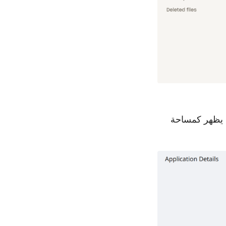
انقر على خيار التطبيقات في لوحة تحكم Aspose.Cloud ولاحظ أن Dropbox يظهر كمساحة