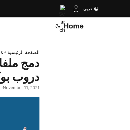
عربي
Home
الصفحة الرئيسية
»
ds
دمج ملفا
دروب بوك
November 11, 2021
· Nayyer Shahbaz · بضع ثوان