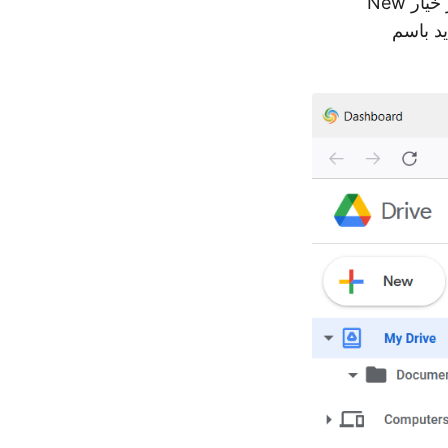
حساب جديد. انقر بزر الماوس الأيمن على خيار My Drive من قائمة اليسار واختر خيار New
 إنشاء مجلد جديد باسم