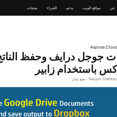
عن
مواقع الويب
يدعم
الشراء
منتجات
Aspose.Clou
ت جوجل درايف وحفظ النات
س باستخدام زابير