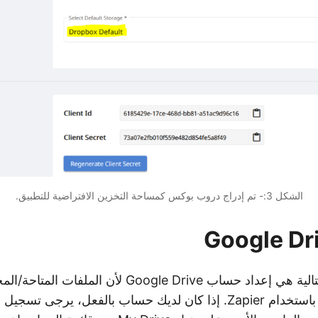
الشكل 3:- تم إدراج دروب بوكس كمساحة التخزين الافتراضية للتطبيق.
Drive سيتم دمجها باستخدام Zapier. إذا كان لديك حساب بالفعل، يرجى