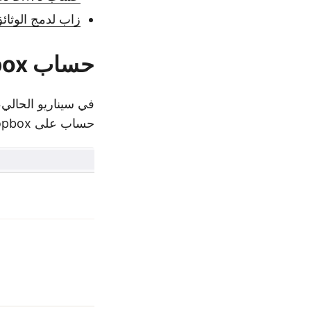
زاب لدمج الوثائ
حساب Dropbox
حساب على Dropbox. أكمل عملية التسجيل وأنشئ مجلدًا باسم Documents تحت All files.