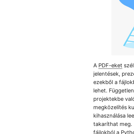
A
PDF-eket
szél
jelentések, pre
ezekből a fájlo
lehet. Függetle
projektekbe val
megközelítés k
kihasználása lee
takaríthat meg.
fájlokból a Pyt