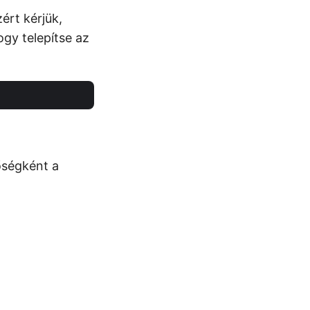
zért kérjük,
gy telepítse az
őségként a