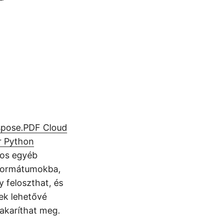
pose.PDF Cloud
r Python
mos egyéb
 formátumokba,
feloszthat, és
ek lehetővé
takaríthat meg.