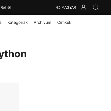
Ról ről
MAGYAR
s
Kategóriák
Archívum
Címkék
Python