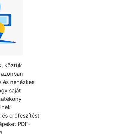
k, köztük
a azonban
es és nehézkes
agy saját
 hatékony
inek
 és erőfeszítést
képeket PDF-
a