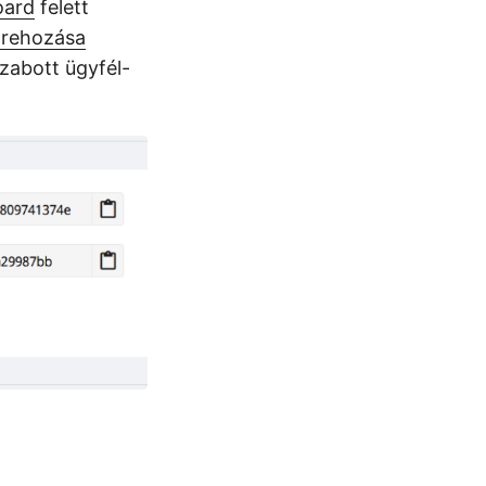
oard
felett
étrehozása
zabott ügyfél-