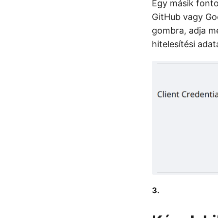
Egy másik fonto
GitHub vagy Goo
gombra, adja me
hitelesítési adata