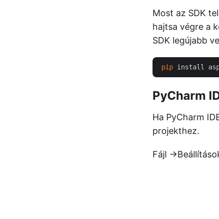
Most az SDK tel
hajtsa végre a 
SDK legújabb ve
pip
PyCharm I
Ha PyCharm IDE-
projekthez.
Fájl ->Beállítás