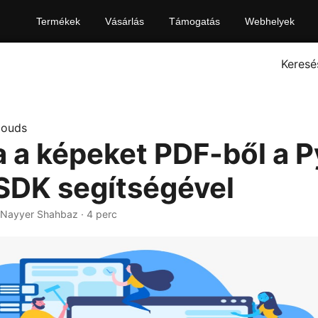
Termékek
Vásárlás
Támogatás
Webhelyek
Keresé
louds
a a képeket PDF-ből a 
SDK segítségével
 Nayyer Shahbaz · 4 perc