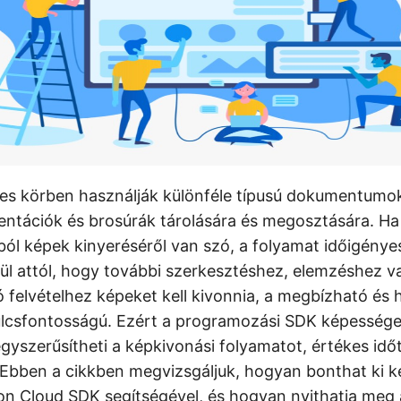
es körben használják különféle típusú dokumentumo
zentációk és brosúrák tárolására és megosztására. H
kból képek kinyeréséről van szó, a folyamat időigény
nül attól, hogy további szerkesztéshez, elemzéshez v
ó felvételhez képeket kell kivonnia, a megbízható és
ulcsfontosságú. Ezért a programozási SDK képessége
gyszerűsítheti a képkivonási folyamatot, értékes időt
 Ebben a cikkben megvizsgáljuk, hogyan bonthat ki 
hon Cloud SDK segítségével, és hogyan nyithatja meg 