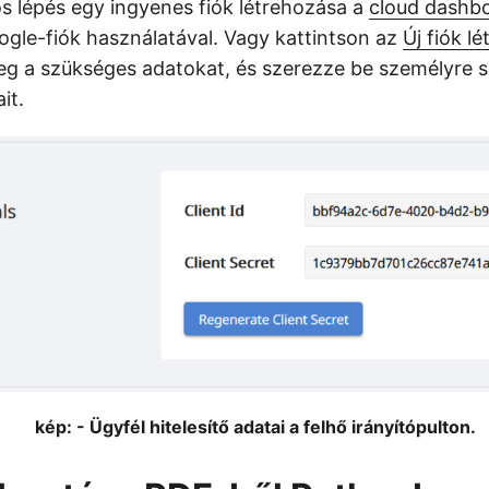
s lépés egy ingyenes fiók létrehozása a
cloud dashb
gle-fiók használatával. Vagy kattintson az
Új fiók l
g a szükséges adatokat, és szerezze be személyre s
it.
kép: - Ügyfél hitelesítő adatai a felhő irányítópulton.