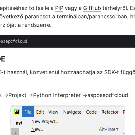
epítéséhez töltse le a
PIP
vagy a
GitHub
tárhelyről. E
következő parancsot a terminálban/parancssorban, ho
rzióját a rendszerre.
DE
t használ, közvetlenül hozzáadhatja az SDK-t függ
ok ->Projekt ->Python Interpreter ->asposepdfcloud