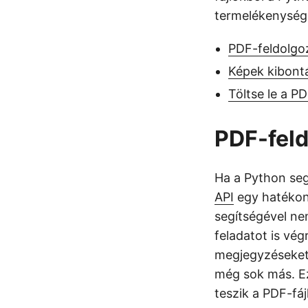
termelékenység é
PDF-feldolgo
Képek kibont
Töltse le a P
PDF-feld
Ha a Python seg
API
egy hatékon
segítségével n
feladatot is vé
megjegyzéseket
még sok más. Ez
teszik a PDF-fáj