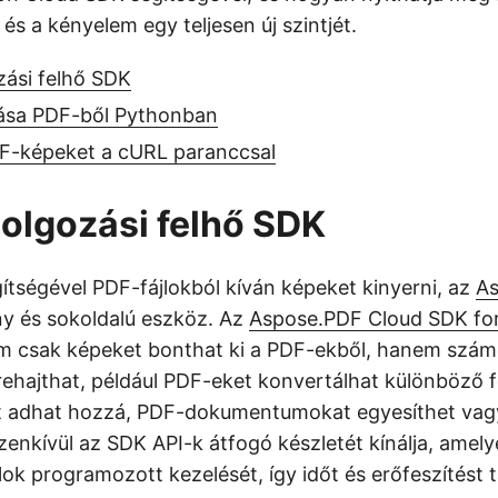
s a kényelem egy teljesen új szintjét.
zási felhő SDK
ása PDF-ből Pythonban
DF-képeket a cURL paranccsal
olgozási felhő SDK
ítségével PDF-fájlokból kíván képeket kinyerni, az
As
y és sokoldalú eszköz. Az
Aspose.PDF Cloud SDK fo
em csak képeket bonthat ki a PDF-ekből, hanem szá
grehajthat, például PDF-eket konvertálhat különböző
 adhat hozzá, PDF-dokumentumokat egyesíthet vagy 
enkívül az SDK API-k átfogó készletét kínálja, amely
lok programozott kezelését, így időt és erőfeszítést 