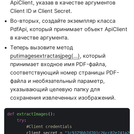
ApiClient, указав в качестве аргументов
Client ID и Client Secret.
Во-вторых, создайте экземпляр класса
PdfApi, который принимает объект ApiClient
в качестве аргумента.
Теперь вызовите метод
putimagesextractasjpeg(…)
, который
принимает входное имя PDF-файла,
соответствующий номер страницы PDF-
файла и необязательный параметр,
указывающий целевую папку для
сохранения извлеченных изображений.
def
extractImages
():
try
:

#Client credentials
        client_secret = 
"1c9379bb7d701c26cc87e741a299