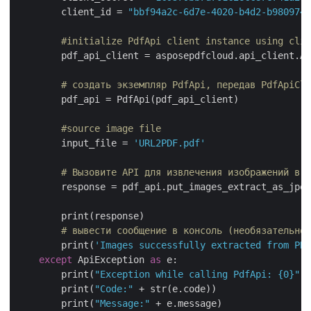
        client_id = 
"bbf94a2c-6d7e-4020-b4d2-b9809741
#initialize PdfApi client instance using clie
        pdf_api_client = asposepdfcloud.api_client.Ap
# создать экземпляр PdfApi, передав PdfApiCli
        pdf_api = PdfApi(pdf_api_client)

#source image file
        input_file = 
'URL2PDF.pdf'
# Вызовите API для извлечения изображений в ф
        response = pdf_api.put_images_extract_as_jpeg
        print(response)

# вывести сообщение в консоль (необязательно)
        print(
'Images successfully extracted from PDF
except
 ApiException 
as
 e:

        print(
"Exception while calling PdfApi: {0}"
.f
        print(
"Code:"
 + str(e.code))

        print(
"Message:"