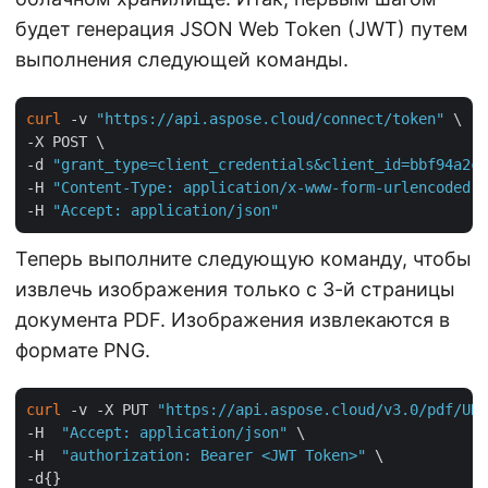
будет генерация JSON Web Token (JWT) путем
выполнения следующей команды.
curl
 -v 
"https://api.aspose.cloud/connect/token"
 \

-X POST \

-d 
"grant_type=client_credentials&client_id=bbf94a2c-
-H 
"Content-Type: application/x-www-form-urlencoded"
 
-H 
"Accept: application/json"
Теперь выполните следующую команду, чтобы
извлечь изображения только с 3-й страницы
документа PDF. Изображения извлекаются в
формате PNG.
curl
 -v -X PUT 
"https://api.aspose.cloud/v3.0/pdf/URL
-H  
"Accept: application/json"
 \

-H  
"authorization: Bearer <JWT Token>"
 \
