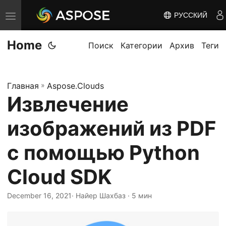
РУССКИЙ
П
е
Home
р
Поиск
Категории
Архив
Теги
е
к
Главная
»
Aspose.Clouds
л
Извлечение
ю
ч
изображений из PDF
и
т
с помощью Python
ь
Cloud SDK
н
а
December 16, 2021
· Найер Шахбаз · 5 мин
в
и