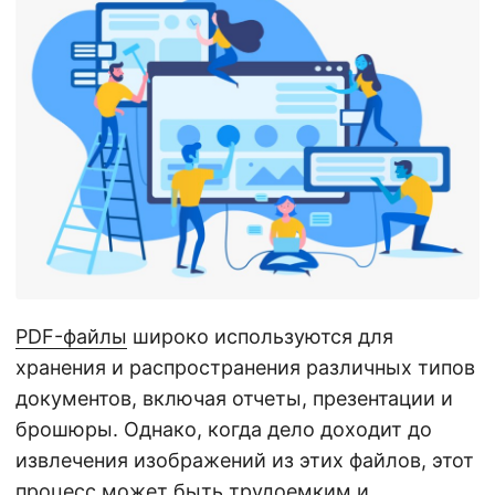
г
а
ц
и
ю
PDF-файлы
широко используются для
хранения и распространения различных типов
документов, включая отчеты, презентации и
брошюры. Однако, когда дело доходит до
извлечения изображений из этих файлов, этот
процесс может быть трудоемким и