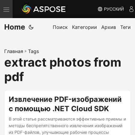
РУССКИЙ
П
е
Home
р
Поиск
Категории
Архив
Теги
е
к
Главная
»
Tags
л
extract photos from
ю
ч
pdf
и
т
ь
Извлечение PDF-изображений
н
с помощью .NET Cloud SDK
а
В этой статье рассматриваются эффективные приемы и
в
методы беспрепятственного извлечения изображений
и
из PDF-файлов, улучшающие рабочие процессы