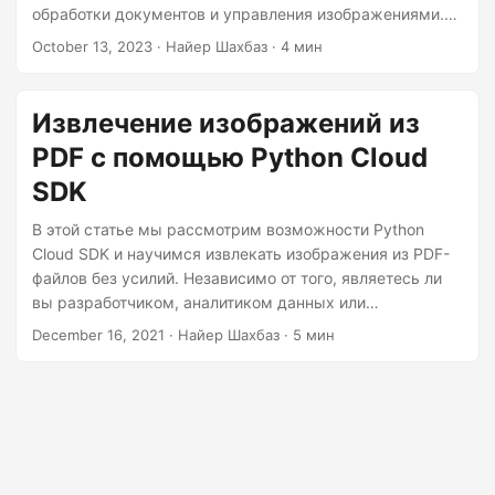
г
обработки документов и управления изображениями.
а
Если вам нужно сохранить изображения для
October 13, 2023
· Найер Шахбаз · 4 мин
дальнейшего использования или просто более
ц
эффективно организовать их, овладение искусством
и
извлечения изображений PDF неоценимо.
Извлечение изображений из
ю
PDF с помощью Python Cloud
SDK
В этой статье мы рассмотрим возможности Python
Cloud SDK и научимся извлекать изображения из PDF-
файлов без усилий. Независимо от того, являетесь ли
вы разработчиком, аналитиком данных или
графическим дизайнером, возможность извлекать
December 16, 2021
· Найер Шахбаз · 5 мин
изображения из PDF-файлов может стать переломным
моментом, сэкономив вам драгоценное время и
усилия. Итак, давайте погрузимся и раскроем
потенциал Python Cloud SDK для извлечения
изображений из PDF-файлов с легкостью!