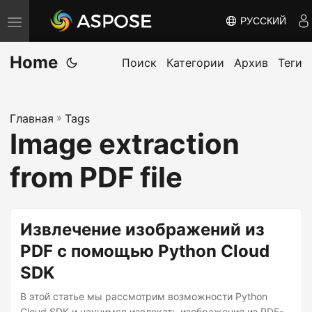
РУССКИЙ
П
е
Home
р
Поиск
Категории
Архив
Теги
е
к
Главная
»
Tags
л
Image extraction
ю
ч
from PDF file
и
т
ь
Извлечение изображений из
н
PDF с помощью Python Cloud
а
SDK
в
и
В этой статье мы рассмотрим возможности Python
Cloud SDK и научимся извлекать изображения из PDF-