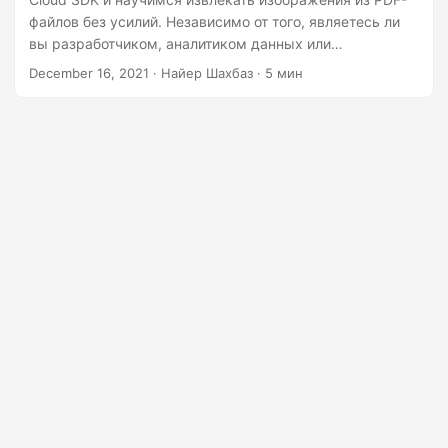
г
файлов без усилий. Независимо от того, являетесь ли
а
вы разработчиком, аналитиком данных или
ц
графическим дизайнером, возможность извлекать
December 16, 2021
· Найер Шахбаз · 5 мин
изображения из PDF-файлов может стать переломным
и
моментом, сэкономив вам драгоценное время и
ю
усилия. Итак, давайте погрузимся и раскроем
потенциал Python Cloud SDK для извлечения
изображений из PDF-файлов с легкостью!