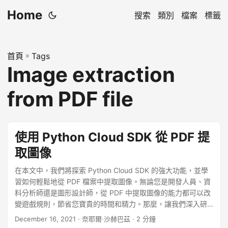
Home
搜索
類別
檔案
標籤
首頁
»
Tags
Image extraction
from PDF file
使用 Python Cloud SDK 從 PDF 提
取圖像
在本文中，我們將探索 Python Cloud SDK 的強大功能，並學
習如何輕鬆地從 PDF 檔案中提取圖像。無論您是開發人員、資
料分析師還是圖形設計師，從 PDF 中提取圖像的能力都可以改
變遊戲規則，節省您寶貴的時間和精力。那麼，讓我們深入研
究並釋放 Python Cloud SDK 的潛力，輕鬆從 PDF 中提取圖
December 16, 2021
· 奈耶爾·沙赫巴茲 · 2 分鐘
像！