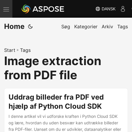
DANSK
S
k
Home
i
Søg
Kategorier
Arkiv
Tags
f
t
Start
»
Tags
n
Image extraction
a
v
from PDF file
i
g
a
Uddrag billeder fra PDF ved
t
hjælp af Python Cloud SDK
i
I denne artikel vil vi udforske kraften i Python Cloud SDK
o
og lære, hvordan du uden besvær kan udtrække billeder
n
fra PDF-filer. Uanset om du er udvikler, dataanalytiker eller