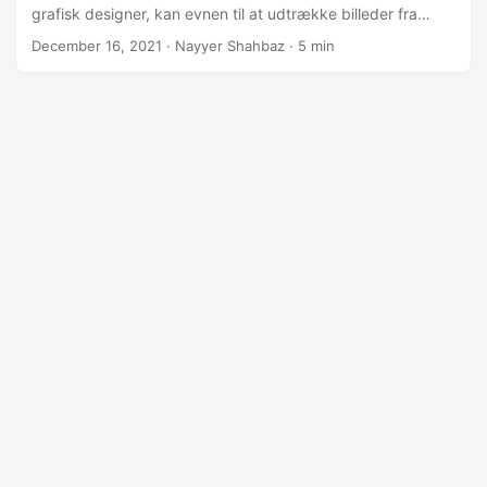
grafisk designer, kan evnen til at udtrække billeder fra
PDF-filer være en game-changer, hvilket sparer dig
December 16, 2021
· Nayyer Shahbaz · 5 min
værdifuld tid og kræfter. Så lad os dykke ned og låse op
for potentialet i Python Cloud SDK til nemt at udtrække
billeder fra PDF’er!