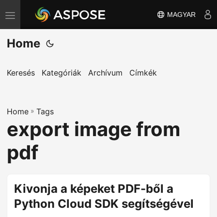
MAGYAR
T
o
Home
g
g
l
Keresés
Kategóriák
Archívum
Címkék
e
n
Home
a
»
Tags
export image from
v
i
pdf
g
a
t
Kivonja a képeket PDF-ből a
i
Python Cloud SDK segítségével
o