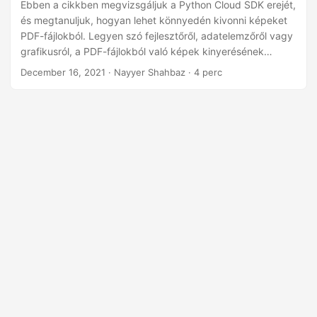
n
Ebben a cikkben megvizsgáljuk a Python Cloud SDK erejét,
és megtanuljuk, hogyan lehet könnyedén kivonni képeket
PDF-fájlokból. Legyen szó fejlesztőről, adatelemzőről vagy
grafikusról, a PDF-fájlokból való képek kinyerésének
képessége megváltoztathatja a játékot, és értékes időt és
December 16, 2021
· Nayyer Shahbaz · 4 perc
erőfeszítést takaríthat meg. Tehát merüljünk el, és
aknázzuk ki a Python Cloud SDK-ban rejlő lehetőségeket a
PDF-fájlok egyszerű kinyerésére!