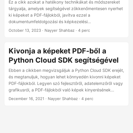
n
Ez a cikk azokat a hatékony technikákat és módszereket
tárgyalja, amelyek segítségével zökkenőmentesen nyerhet
ki képeket a PDF-fájlokból, javítva ezzel a
dokumentumfeldolgozási és képkezelési
munkafolyamatokat. Akár el kell mentenie a képeket
October 13, 2023
· Nayyer Shahbaz · 4 perc
további felhasználás céljából, akár egyszerűen csak
hatékonyabban kell rendszereznie őket, a PDF-képek
kinyerésének művészetének elsajátítása felbecsülhetetlen
Kivonja a képeket PDF-ből a
értékű.
Python Cloud SDK segítségével
Ebben a cikkben megvizsgáljuk a Python Cloud SDK erejét,
és megtanuljuk, hogyan lehet könnyedén kivonni képeket
PDF-fájlokból. Legyen szó fejlesztőről, adatelemzőről vagy
grafikusról, a PDF-fájlokból való képek kinyerésének
képessége megváltoztathatja a játékot, és értékes időt és
December 16, 2021
· Nayyer Shahbaz · 4 perc
erőfeszítést takaríthat meg. Tehát merüljünk el, és
aknázzuk ki a Python Cloud SDK-ban rejlő lehetőségeket a
PDF-fájlok egyszerű kinyerésére!