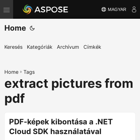
MAGYAR
T
o
Home
g
g
l
Keresés
Kategóriák
Archívum
Címkék
e
n
Home
a
»
Tags
extract pictures from
v
i
pdf
g
a
t
PDF-képek kibontása a .NET
i
Cloud SDK használatával
o