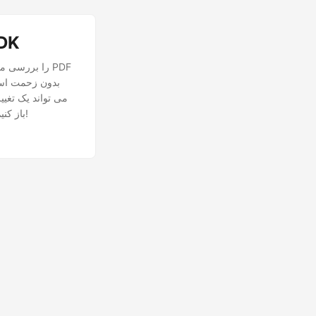
استخراج
بدون زحمت استخ
غوطه ور شویم و پتانسیل Python Cloud SDK را برای استخراج آسان تصاویر از فایل های PDF باز کنیم!