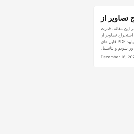
این مقاله، قدرت Python Cloud SDK را بررسی می کنیم و یاد می گیریم که چگونه تصاویر را از فایل های PDF
استخراج تصاویر از
فایل های PDF می تواند یک تغییر دهنده بازی باشد و در زمان و تلاش ارزشمند شما صرفه جویی کند. بنابراین، بیایید
December 16, 20