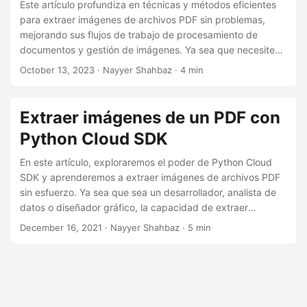
i
Este artículo profundiza en técnicas y métodos eficientes
para extraer imágenes de archivos PDF sin problemas,
ó
mejorando sus flujos de trabajo de procesamiento de
n
documentos y gestión de imágenes. Ya sea que necesite
guardar imágenes para su uso posterior o simplemente
October 13, 2023
· Nayyer Shahbaz · 4 min
organizarlas de manera más efectiva, dominar el arte de la
extracción de imágenes PDF es invaluable.
Extraer imágenes de un PDF con
Python Cloud SDK
En este artículo, exploraremos el poder de Python Cloud
SDK y aprenderemos a extraer imágenes de archivos PDF
sin esfuerzo. Ya sea que sea un desarrollador, analista de
datos o diseñador gráfico, la capacidad de extraer
imágenes de archivos PDF puede ser un punto de inflexión,
December 16, 2021
· Nayyer Shahbaz · 5 min
ya que le permitirá ahorrar tiempo y esfuerzo valiosos. Así
que, ¡profundicemos y desbloqueemos el potencial de
Python Cloud SDK para extraer imágenes de archivos PDF
con facilidad!