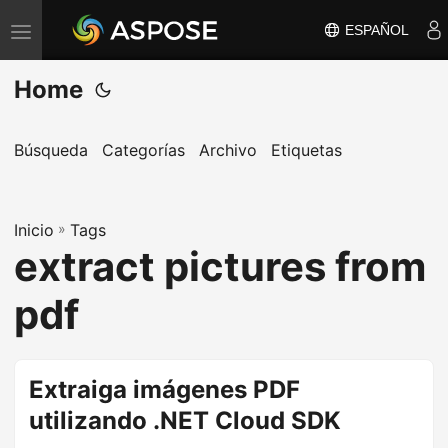
ESPAÑOL
A
l
Home
t
e
r
Búsqueda
Categorías
Archivo
Etiquetas
n
a
Inicio
r
»
Tags
extract pictures from
n
a
pdf
v
e
g
Extraiga imágenes PDF
a
utilizando .NET Cloud SDK
c