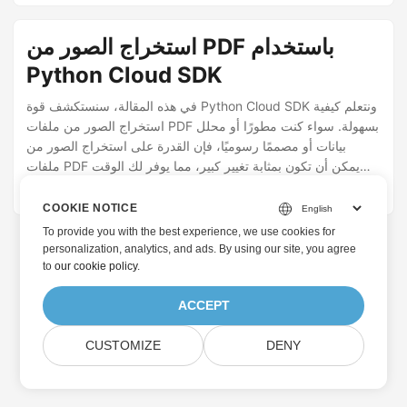
استخراج الصور من PDF باستخدام
Python Cloud SDK
في هذه المقالة، سنستكشف قوة Python Cloud SDK ونتعلم كيفية
استخراج الصور من ملفات PDF بسهولة. سواء كنت مطورًا أو محلل
بيانات أو مصممًا رسوميًا، فإن القدرة على استخراج الصور من
ملفات PDF يمكن أن تكون بمثابة تغيير كبير، مما يوفر لك الوقت
والجهد الثمينين. لذا، دعنا نتعمق في إمكانات Python Cloud SDK
· ناير شهباز · بضع ثوان
December 16, 2021
لاستخراج الصور من ملفات PDF بسهولة!
COOKIE NOTICE
To provide you with the best experience, we use cookies for
personalization, analytics, and ads. By using our site, you agree
to
our cookie policy
.
ACCEPT
CUSTOMIZE
DENY