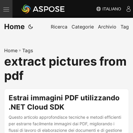
ITALIANO
V
ä
Home
x
Ricerca
Categorie
Archivio
Tag
l
a
Home
»
Tags
n
extract pictures from
a
v
pdf
i
g
e
Estrai immagini PDF utilizzando
r
.NET Cloud SDK
i
Questo articolo approfondisce tecniche e metodi efficienti
n
per estrarre facilmente immagini dai PDF, migliorando i
g
flussi di lavoro di elaborazione dei documenti e di gestione