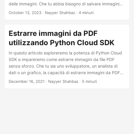
delle immagini. Che tu abbia bisogno di salvare immagini
per un ulteriore utilizzo o semplicemente di organizzarle in
October 13, 2023
· Nayyer Shahbaz · 4 minuti
modo più efficace, padroneggiare l’arte dell’estrazione delle
immagini PDF ha un valore inestimabile.
Estrarre immagini da PDF
utilizzando Python Cloud SDK
In questo articolo esploreremo la potenza di Python Cloud
SDK e impareremo come estrarre immagini da file PDF
senza sforzo. Che tu sia uno sviluppatore, un analista di
dati o un grafico, la capacità di estrarre immagini da PDF
può cambiare le carte in tavola, facendoti risparmiare
December 16, 2021
· Nayyer Shahbaz · 5 minuti
tempo e fatica preziosi. Quindi, tuffiamoci e sblocchiamo il
potenziale di Python Cloud SDK per estrarre immagini da
PDF con facilità!