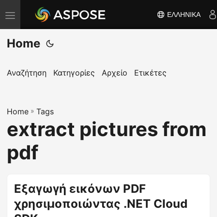
ΕΛΛΗΝΙΚΆ
Ε
ν
Home
α
λ
λ
Αναζήτηση
Κατηγορίες
Αρχείο
Ετικέτες
α
γ
Home
ή
»
Tags
extract pictures from
π
λ
pdf
ο
ή
γ
Εξαγωγή εικόνων PDF
η
χρησιμοποιώντας .NET Cloud
σ