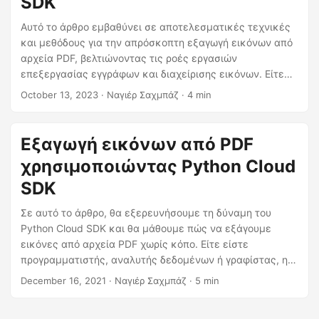
SDK
η
ς
Αυτό το άρθρο εμβαθύνει σε αποτελεσματικές τεχνικές
και μεθόδους για την απρόσκοπτη εξαγωγή εικόνων από
αρχεία PDF, βελτιώνοντας τις ροές εργασιών
επεξεργασίας εγγράφων και διαχείρισης εικόνων. Είτε
θέλετε να αποθηκεύσετε εικόνες για περαιτέρω χρήση
October 13, 2023
· Ναγιέρ Σαχμπάζ · 4 min
είτε απλά να τις οργανώσετε πιο αποτελεσματικά, η
εξοικείωση με την τέχνη της εξαγωγής εικόνων PDF
είναι ανεκτίμητη.
Εξαγωγή εικόνων από PDF
χρησιμοποιώντας Python Cloud
SDK
Σε αυτό το άρθρο, θα εξερευνήσουμε τη δύναμη του
Python Cloud SDK και θα μάθουμε πώς να εξάγουμε
εικόνες από αρχεία PDF χωρίς κόπο. Είτε είστε
προγραμματιστής, αναλυτής δεδομένων ή γραφίστας, η
δυνατότητα εξαγωγής εικόνων από αρχεία PDF μπορεί
December 16, 2021
· Ναγιέρ Σαχμπάζ · 5 min
να αλλάξει το παιχνίδι, εξοικονομώντας σας πολύτιμο
χρόνο και προσπάθεια. Λοιπόν, ας βουτήξουμε και ας