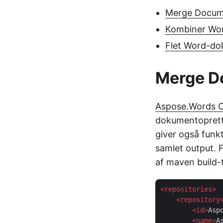
Merge Docum
Kombiner Wor
Flet Word-do
Merge D
Aspose.Words Cl
dokumentoprette
giver også funk
samlet output. F
af maven build-
<
repositories
>
<
repository
<
id
>
Asp
<
name
>
A