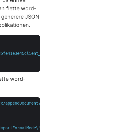
r på enhver
an flette word-
t generere JSON
plikationen.
85fe41e3e4&client_secret=d87269aade6a46cdc295b711e26809a
ette word-
cx/appendDocument?destFileName=MergedFile.docx"
 \

ImportFormatMode\":\"KeepSourceFormatting\"}],\"ApplyBas