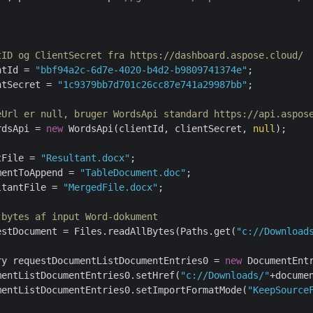
tID og ClientSecret fra https://dashboard.aspose.cloud/
ntId = 
"bbf94a2c-6d7e-4020-b4d2-b9809741374e"
;

ntSecret = 
"1c9379bb7d701c26cc87e741a29987bb"
;

eUrl er null, bruger WordsApi standard https://api.aspos
rdsApi = 
new
 WordsApi(clientId, clientSecret, 
null
);

tFile = 
"Resultant.docx"
;

mentToAppend = 
"TableDocument.doc"
;

ltantFile = 
"MergedFile.docx"
;

 bytes af input Word-dokument
estDocument = Files.readAllBytes(Paths.get(
"c://Download
ry requestDocumentListDocumentEntries0 = 
new
 DocumentEntr
mentListDocumentEntries0.setHref(
"c://Downloads/"
+documen
mentListDocumentEntries0.setImportFormatMode(
"KeepSource