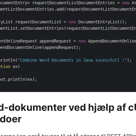
ocumentEntry> requestDocumentListDocumentEntries = 
new
 A
mentListDocumentEntries.add(requestDocumentListDocumentEn
ryList requestDocumentList = 
new
 DocumentEntryList();

mentList.setDocumentEntries(requestDocumentListDocumentEn
entOnlineRequest appendRequest = 
new
 AppendDocumentOnlin
endDocumentOnline(appendRequest);

println(
"Combine Word Documents in Java sucessfull !"
);

ption
 ex)

ut.println(ex);

d-dokumenter ved hjælp af 
doer