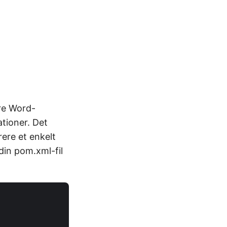
ere Word-
tioner. Det
ere et enkelt
 din pom.xml-fil