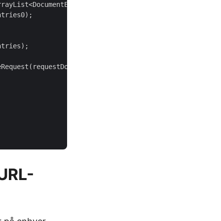
rrayList<DocumentEntry>();

tries0);

tries);

eRequest(requestDocument, requestDocumentList, 
null
, 
nul
cURL-