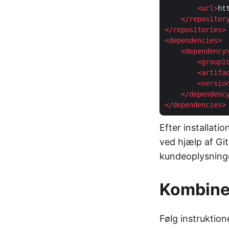
<
url
>
ht
</
repositor
</
repositories
>
<
dependencies
>
<
dependency
<
groupI
<
artifa
<
versio
</
dependenc
</
dependencies
>
Efter installatio
ved hjælp af Git
kundeoplysning
Kombine
Følg instruktio