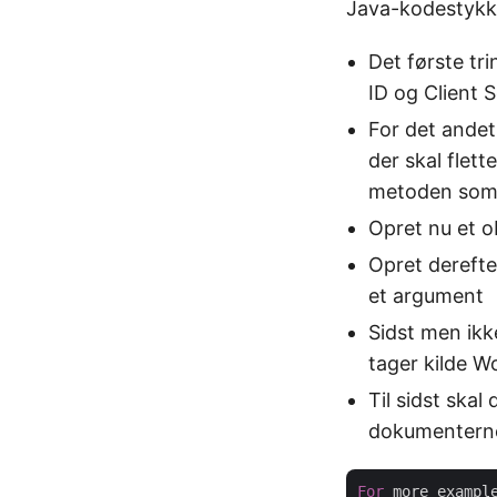
Java-kodestykk
Det første tr
ID og Client 
For det andet
der skal flet
metoden som
Opret nu et o
Opret derefte
et argument
Sidst men ik
tager kilde 
Til sidst skal
dokumenterne
For
 more exampl