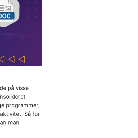
de på visse
nsolideret
ige programmer,
ktivitet. Så for
rdan man