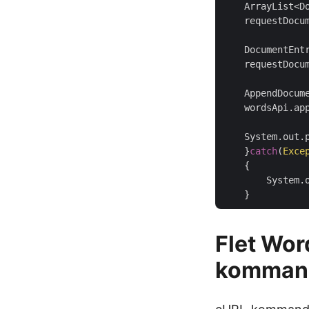
    ArrayList<D
    requestDocu
    DocumentEnt
    requestDocu
    AppendDocum
    wordsApi.app
    System.out.
    }
catch
(
Exce
    {

        System.o
Flet Wor
komman