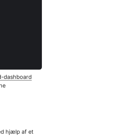
d-dashboard
ine
d hjælp af et