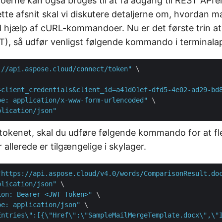
ne kan også bruges til at få adgang til REST API’e
ette afsnit skal vi diskutere detaljerne om, hvordan m
 hjælp af cURL-kommandoer. Nu er det første trin a
, så udfør venligst følgende kommando i terminalap
://api.aspose.cloud/connect/token"
 \

=client_credentials&client_id=a41d01ef-dfd5-4e02-ad29-bd
pe: application/x-www-form-urlencoded"
 \

plication/json"
tokenet, skal du udføre følgende kommando for at fl
allerede er tilgængelige i skylager.
"https://api.aspose.cloud/v4.0/words/ComparisonResult.do
plication/json"
 \

ion: Bearer <JWT Token>"
 \

pe: application/json"
 \

Entries\":[{\"Href\":\"SampleMailMergeTemplate.docx\",\"