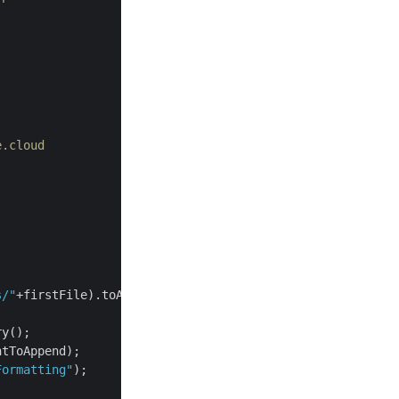
e.cloud
s/"
+firstFile).toAbsolutePath());

y();

tToAppend);

Formatting"
);
