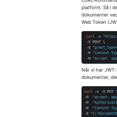
cURL-kommandoer
platform. Så i d
dokumenter ved
Web Token (JWT)
curl
 -v 
"https
 -X POST \

 -d 
"grant_type
 -H 
"Content-Ty
 -H 
"Accept: ap
Når vi har JWT-
dokumenter, der 
curl
 -v -X PUT 
-H  
"accept: ap
-H  
"Authorizat
-H  
"Content-Ty
-d 
"{\"Document