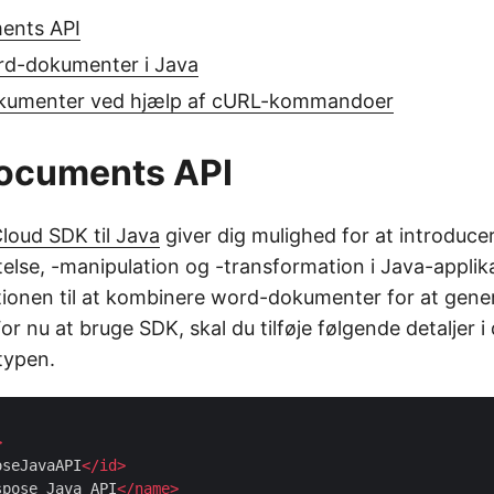
ents API
d-dokumenter i Java
kumenter ved hjælp af cURL-kommandoer
ocuments API
oud SDK til Java
giver dig mulighed for at introduc
lse, -manipulation og -transformation i Java-applika
tionen til at kombinere word-dokumenter for at gener
or nu at bruge SDK, skal du tilføje følgende detaljer i
typen.
>
oseJavaAPI
</
id
>
spose Java API
</
name
>