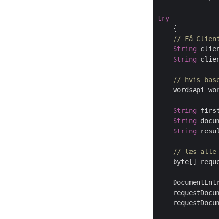
try
    {

// Få Clien
String
 clie
String
 clie
// hvis bas
    WordsApi wo
String
 firs
String
 docu
String
 resu
// læs alle
    byte[] requ
    DocumentEnt
    requestDocu
    requestDocu