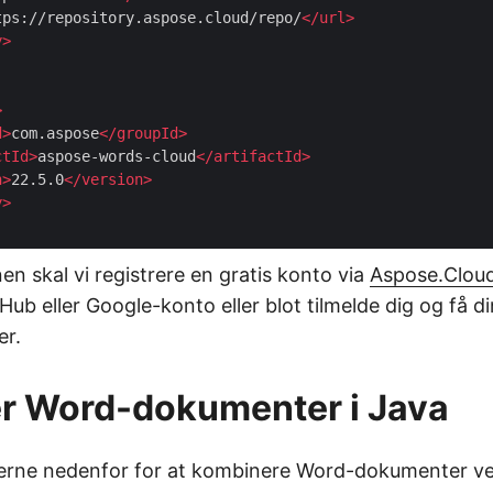
tps://repository.aspose.cloud/repo/
</
url
>
y
>
>
d
>
com.aspose
</
groupId
>
ctId
>
aspose-words-cloud
</
artifactId
>
n
>
22.5.0
</
version
>
y
>
nen skal vi registrere en gratis konto via
Aspose.Clou
Hub eller Google-konto eller blot tilmelde dig og få d
er.
r Word-dokumenter i Java
nerne nedenfor for at kombinere Word-dokumenter ve