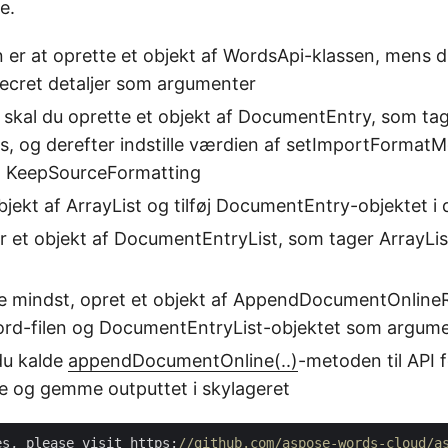
e.
in er at oprette et objekt af WordsApi-klassen, mens d
Secret detaljer som argumenter
 skal du oprette et objekt af DocumentEntry, som ta
tes, og derefter indstille værdien af setImportFormatM
 KeepSourceFormatting
bjekt af ArrayList og tilføj DocumentEntry-objektet i 
r et objekt af DocumentEntryList, som tager ArrayLi
ke mindst, opret et objekt af AppendDocumentOnline
Word-filen og DocumentEntryList-objektet som argum
 du kalde
appendDocumentOnline(..)
-metoden til API f
 og gemme outputtet i skylageret
es, please visit https:
//github.com/aspose-words-cloud/a