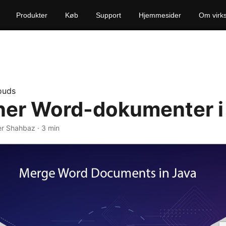
Produkter
Køb
Support
Hjemmesider
Om virk
ouds
er Word-dokumenter i
er Shahbaz · 3 min