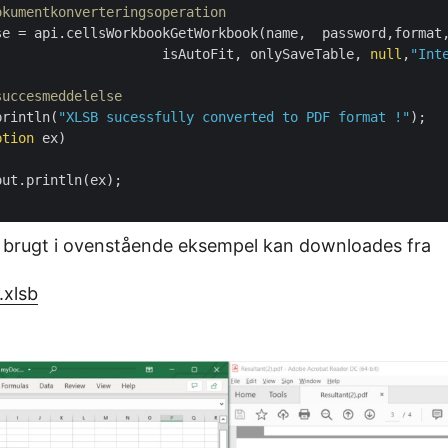
okumentkonverteringsoperation
se = api.cellsWorkbookGetWorkbook(name,  password,format,
			            isAutoFit, onlySaveTable, 
null
,
"Int
succesmeddelelse
println(
"XLSB sucessfully converted to PDF format !"
);

ption
 ex)

ut.println(ex);

 brugt i ovenstående eksempel kan downloades fra
xlsb