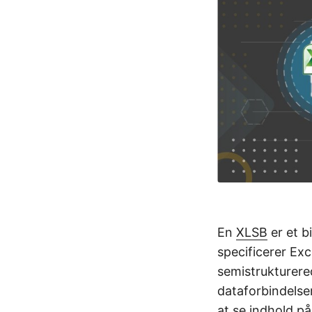
En
XLSB
er et b
specificerer Ex
semistrukturered
dataforbindelse
at se indhold p