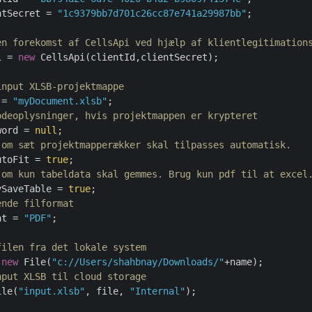
ntSecret = 
"1c9379bb7d701c26cc87e741a29987bb"
;

en forekomst af CellsApi ved hjælp af klientlegitimation
i = 
new
 CellsApi(clientId,clientSecret);

input XLSB-projektmappe
 = 
"myDocument.xlsb"
;

odeoplysninger, hvis projektmappen er krypteret
word = 
null
;

 om sæt projektmapperækker skal tilpasses automatisk.
utoFit = 
true
;

 om kun tabeldata skal gemmes. Brug kun pdf til at excel
ySaveTable = 
true
;

ende filformat
at = 
"PDF"
;

filen fra det lokale system
 
new
 File(
"c://Users/shahbnay/Downloads/"
+name);	

nput XLSB til cloud storage
ile(
"input.xlsb"
, file, 
"Internal"
);
