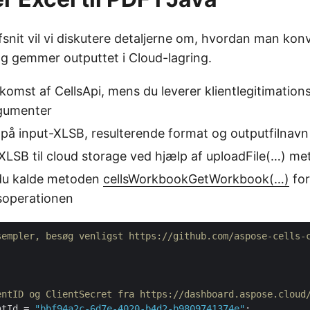
fsnit vil vi diskutere detaljerne om, hvordan man kon
og gemmer outputtet i Cloud-lagring.
komst af CellsApi, mens du leverer klientlegitimation
gumenter
på input-XLSB, resulterende format og outputfilnavn
XLSB til cloud storage ved hjælp af uploadFile(…) m
l du kalde metoden
cellsWorkbookGetWorkbook(…)
for
soperationen
sempler, besøg venligst https://github.com/aspose-cells-
entID og ClientSecret fra https://dashboard.aspose.cloud
ntId = 
"bbf94a2c-6d7e-4020-b4d2-b9809741374e"
;
