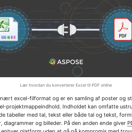
Lær hvordan du konverterer Excel til PDF online
inært excel-filformat og er en samling af poster og st
cel-projektmappeindhold. Indholdet kan omfatte ustru
e tabeller med tal, tekst eller både tal og tekst, form
r, diagrammer og billeder. På den anden ende giver
P
å enhver platform uden at gå på kompromis med tro