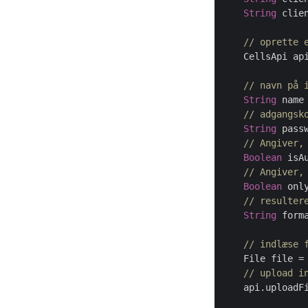
String
 clie
// oprette 
    CellsApi ap
// navn på 
String
 name
// adgangsk
String
 pass
// Angiver,
Boolean
 isA
// Angiver,
Boolean
 onl
// resulter
String
 form
// indlæse 
    File file =
// upload i
    api.uploadF