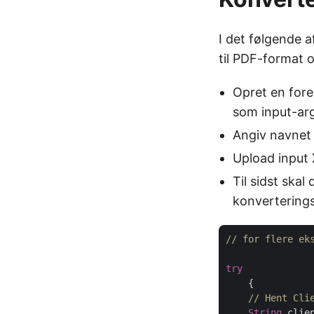
I det følgende a
til PDF-format 
Opret en fore
som input-ar
Angiv navnet 
Upload input 
Til sidst ska
konvertering
// for flere ek
try
    {

// Hent Cli
String
 clie