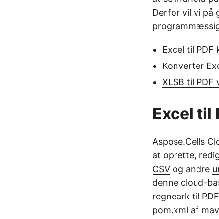
Derfor vil vi p
programmæssigt
Excel til PDF
Konverter Exc
XLSB til PDF
Excel ti
Aspose.Cells Cl
at oprette, red
CSV
og andre
u
denne cloud-base
regneark til PDF
pom.xml af mav