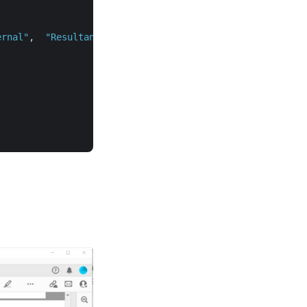
 

ernal"
,  
"Resultant.pdf"
,
"Internal"
, 
null
);        
