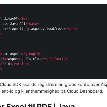
>
oseJavaAPI
</
id
>
spose Java API
</
name
>
tps://repository.aspose.cloud/repo/
</
url
>
y
>
>
d
>
com.aspose
</
groupId
>
ctId
>
aspose-cells-cloud
</
artifactId
>
n
>
22.5
</
version
>
y
>
 Cloud SDK skal du registrere en gratis konto over
As
klient-id og klienthemmelighed på
Cloud Dashboard
.
 Excel til PDF i Java