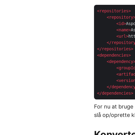
<
repositories
>
<
repository
<
id
>
Asp
<
name
>
A
<
url
>
ht
</
repositor
</
repositories
>
<
dependencies
>
<
dependency
<
groupI
<
artifa
<
versio
</
dependenc
</
dependencies
>
For nu at bruge
slå op/oprette 
Konverter