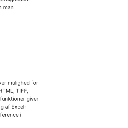
an man
ver mulighed for
HTML
,
TIFF
,
 funktioner giver
g af Excel-
eference i