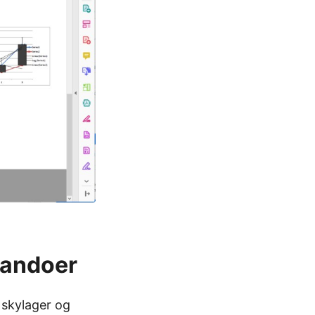
mandoer
 skylager og