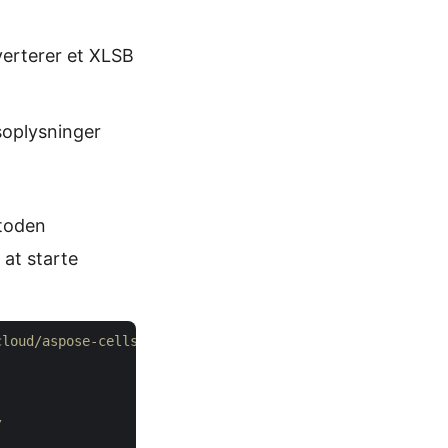
verterer et XLSB
soplysninger
etoden
 at starte
cloud/aspose-cells-cloud-java
/