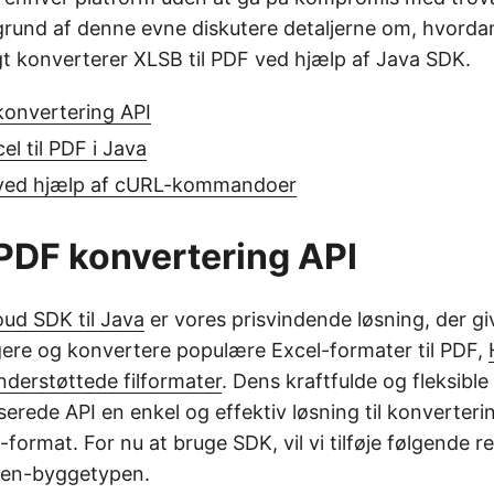
å grund af denne evne diskutere detaljerne om, hvord
 konverterer XLSB til PDF ved hjælp af Java SDK.
 konvertering API
el til PDF i Java
 ved hjælp af cURL-kommandoer
l PDF konvertering API
oud SDK til Java
er vores prisvindende løsning, der gi
igere og konvertere populære Excel-formater til PDF,
nderstøttede filformater
. Dens kraftfulde og fleksible
rede API en enkel og effektiv løsning til konverterin
-format. For nu at bruge SDK, vil vi tilføje følgende r
en-byggetypen.