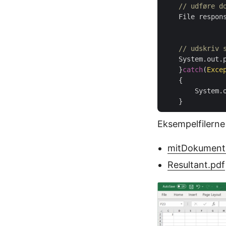
// udføre d
    File respon
// udskriv 
    System.out.
    }
catch
(
Exce
    {

        System.o
Eksempelfilerne
mitDokument.
Resultant.pdf