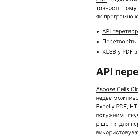
точності. Тому
як програмно к
API перетвор
Перетворіть 
XLSB у PDF 
API пер
Aspose.Cells C
надає можливос
Excel у PDF,
HT
потужним і гну
рішення для пе
використовува