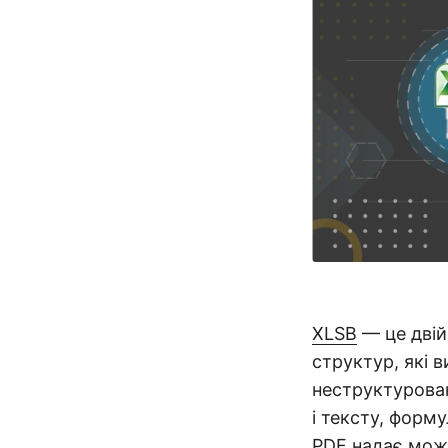
XLSB
— це двій
структур, які 
неструктурован
і тексту, форму
PDF
надає можл