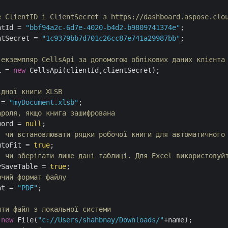
е ClientID і ClientSecret з https://dashboard.aspose.clo
ntId = 
"bbf94a2c-6d7e-4020-b4d2-b9809741374e"
;

ntSecret = 
"1c9379bb7d701c26cc87e741a29987bb"
;

 екземпляр CellsApi за допомогою облікових даних клієнта
i = 
new
 CellsApi(clientId,clientSecret);

ідної книги XLSB
 = 
"myDocument.xlsb"
;

ароля, якщо книга зашифрована
word = 
null
;

, чи встановлювати рядки робочої книги для автоматичного
utoFit = 
true
;

, чи зберігати лише дані таблиці. Для Excel використовуй
ySaveTable = 
true
;

ючий формат файлу
at = 
"PDF"
;

ити файл з локальної системи
 
new
 File(
"c://Users/shahbnay/Downloads/"
+name);	
