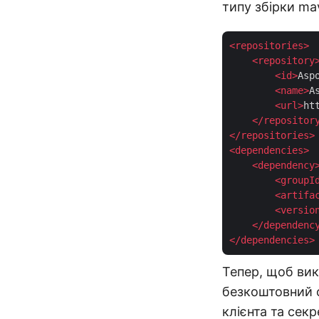
типу збірки ma
<
repositories
>
<
repository
<
id
>
Asp
<
name
>
A
<
url
>
ht
</
repositor
</
repositories
>
<
dependencies
>
<
dependency
<
groupI
<
artifa
<
versio
</
dependenc
</
dependencies
>
Тепер, щоб вик
безкоштовний 
клієнта та секр