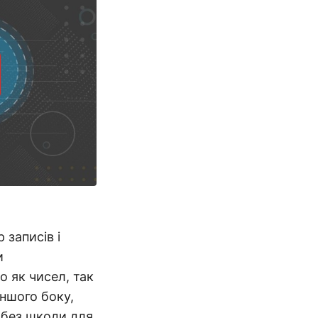
 записів і
и
о як чисел, так
іншого боку,
 без шкоди для