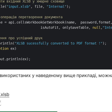
ити вхідний XLSB у хмарне сховище
ile(
"input.xlsb"
, file, 
"Internal"
);

 операцію перетворення документа
se = api.cellsWorkbookGetWorkbook(name,  password,format,
			            isAutoFit, onlySaveTable, 
null
,
"Int
ення про успішний друк
println(
"XLSB sucessfully converted to PDF format !"
);

ption
 ex)

ut.println(ex);

 використаних у наведеному вище прикладі, можн
xlsb
f