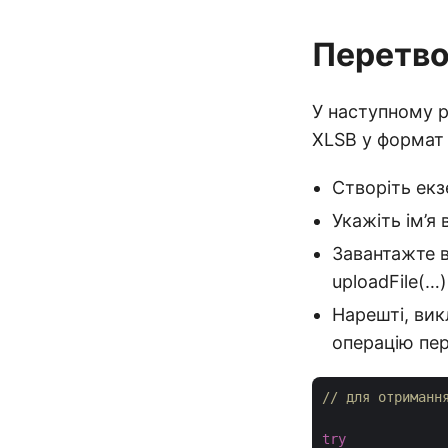
Перетвор
У наступному р
XLSB у формат 
Створіть екз
Укажіть ім’я
Завантажте 
uploadFile(…)
Нарешті, ви
операцію пе
// для отриманн
try