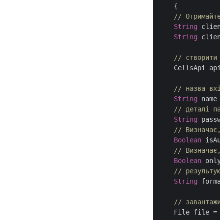
    {

// Отримайт
String
 clie
String
 clie
// створити
    CellsApi ap
// назва вх
String
 name
// деталі п
String
 pass
// Визначає
Boolean
 isA
// Визначає
Boolean
 onl
// результу
String
 form
// завантаж
    File file =