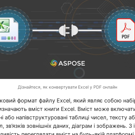
Дізнайтеся, як конвертувати Excel у PDF онлайн
ковий формат файлу Excel, який являє собою набір
визначають вміст книги Excel. Вміст може включат
і або напівструктуровані таблиці чисел, тексту аб
л, зв’язків зовнішніх даних, діаграм і зображень. З 
ивість переглядати вміст на будь-якій платформі