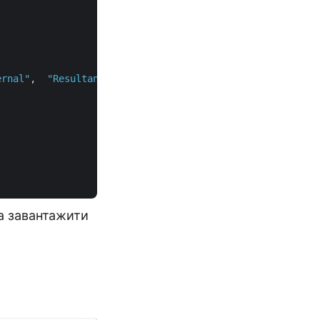
 

ernal"
,  
"Resultant.pdf"
,
"Internal"
, 
null
);        

а завантажити