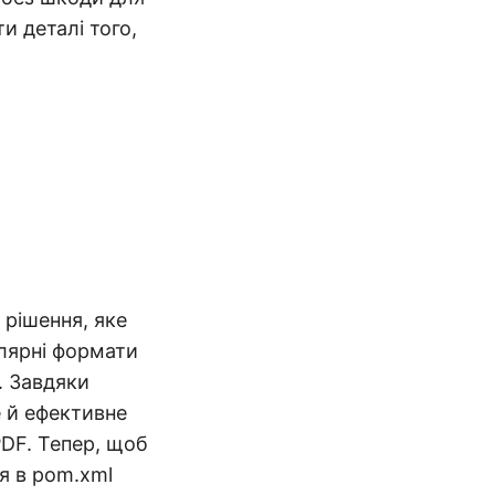
и деталі того,
 рішення, яке
лярні формати
. Завдяки
е й ефективне
DF. Тепер, щоб
я в pom.xml