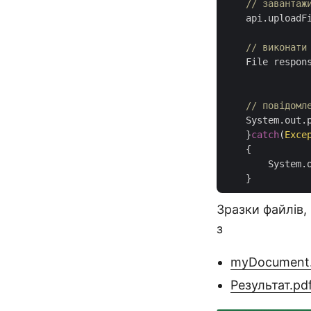
// завантаж
    api.uploadF
// виконати
    File respon
// повідомл
    System.out.
    }
catch
(
Exce
    {

        System.o
Зразки файлів,
з
myDocument.
Результат.pd