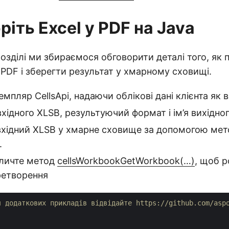
іть Excel у PDF на Java
озділі ми збираємося обговорити деталі того, як
PDF і зберегти результат у хмарному сховищі.
емпляр CellsApi, надаючи облікові дані клієнта як 
 вхідного XLSB, результуючий формат і ім’я вихідно
вхідний XLSB у хмарне сховище за допомогою мет
.
кличте метод
cellsWorkbookGetWorkbook(…)
, щоб 
ретворення
я додаткових прикладів відвідайте https://github.com/asp