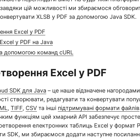
 завдяки цій можливості ми збираємося обговорит
онвертувати XLSB у PDF за допомогою Java SDK.
ення Excel у PDF
Excel у PDF на Java
за допомогою команд cURL
етворення Excel у PDF
loud SDK для Java
– це наше відзначене нагородами
ті створювати, редагувати та конвертувати попу
ML
,
TIFF
,
CSV
та інші
підтримувані формати файлів
чким функціям цей хмарний API забезпечує прост
ретворення електронних таблиць Excel у формат P
ти SDK, ми збираємося додати наступне посиланн