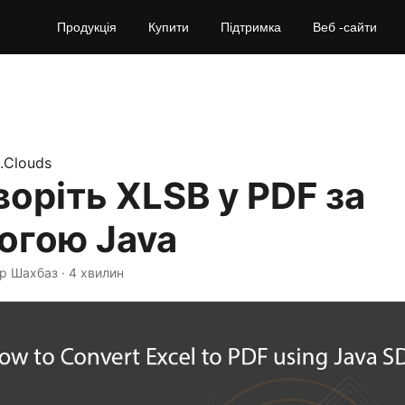
Продукція
Купити
Підтримка
Веб -сайти
.Clouds
оріть XLSB у PDF за
огою Java
єр Шахбаз · 4 хвилин