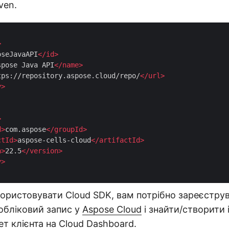
ven.
>
oseJavaAPI
</
id
>
spose Java API
</
name
>
tps://repository.aspose.cloud/repo/
</
url
>
y
>
>
d
>
com.aspose
</
groupId
>
ctId
>
aspose-cells-cloud
</
artifactId
>
n
>
22.5
</
version
>
y
>
ористовувати Cloud SDK, вам потрібно зареєстру
обліковий запис у
Aspose Cloud
і знайти/створити 
ет клієнта на
Cloud Dashboard
.