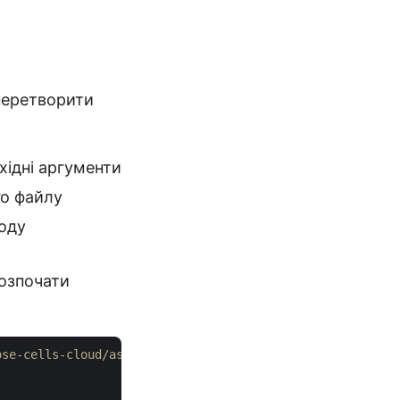
 перетворити
вхідні аргументи
го файлу
оду
розпочати
ose-cells-cloud/aspose-cells-cloud-java