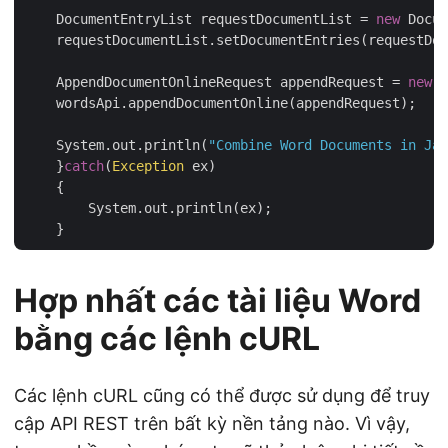
    DocumentEntryList requestDocumentList = 
new
 Docum
    requestDocumentList.setDocumentEntries(requestDoc
    AppendDocumentOnlineRequest appendRequest = 
new
 A
    wordsApi.appendDocumentOnline(appendRequest);

    System.out.println(
"Combine Word Documents in Jav
    }
catch
(
Exception
 ex)

    {

        System.out.println(ex);

Hợp nhất các tài liệu Word
bằng các lệnh cURL
Các lệnh cURL cũng có thể được sử dụng để truy
cập API REST trên bất kỳ nền tảng nào. Vì vậy,