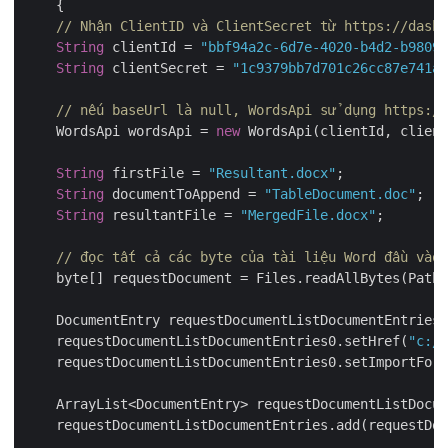
    {

// Nhận ClientID và ClientSecret từ https://dashb
String
 clientId = 
"bbf94a2c-6d7e-4020-b4d2-b98097
String
 clientSecret = 
"1c9379bb7d701c26cc87e741a2
// nếu baseUrl là null, WordsApi sử dụng https://
    WordsApi wordsApi = 
new
 WordsApi(clientId, client
String
 firstFile = 
"Resultant.docx"
;

String
 documentToAppend = 
"TableDocument.doc"
;

String
 resultantFile = 
"MergedFile.docx"
;

// đọc tất cả các byte của tài liệu Word đầu vào
    byte[] requestDocument = Files.readAllBytes(Paths
    DocumentEntry requestDocumentListDocumentEntries0
    requestDocumentListDocumentEntries0.setHref(
"c://
    requestDocumentListDocumentEntries0.setImportForm
    ArrayList<DocumentEntry> requestDocumentListDocum
    requestDocumentListDocumentEntries.add(requestDoc