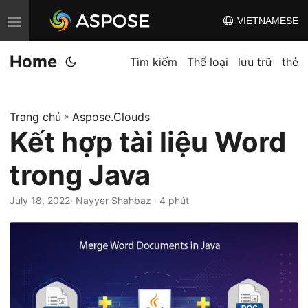
VIETNAMESE
C
h
Home
u
Tìm kiếm
Thể loại
lưu trữ
thẻ
y
ể
Trang chủ
»
Aspose.Clouds
n
Kết hợp tài liệu Word
đ
ổ
trong Java
i
đ
July 18, 2022
· Nayyer Shahbaz · 4 phút
i
ề
u
h
ư