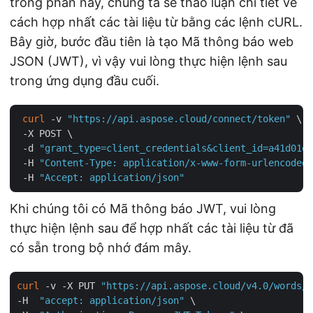
trong phần này, chúng ta sẽ thảo luận chi tiết về
cách hợp nhất các tài liệu từ bằng các lệnh cURL.
Bây giờ, bước đầu tiên là tạo Mã thông báo web
JSON (JWT), vì vậy vui lòng thực hiện lệnh sau
trong ứng dụng đầu cuối.
curl
 -v 
"https://api.aspose.cloud/connect/token"
 \

 -X POST \

 -d 
"grant_type=client_credentials&client_id=a41d01ef
 -H 
"Content-Type: application/x-www-form-urlencoded"
 -H 
"Accept: application/json"
Khi chúng tôi có Mã thông báo JWT, vui lòng
thực hiện lệnh sau để hợp nhất các tài liệu từ đã
có sẵn trong bộ nhớ đám mây.
curl
 -v -X PUT 
"https://api.aspose.cloud/v4.0/words/C
-H  
"accept: application/json"
 \
