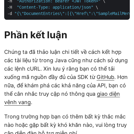
-H  
"Authorization: Bearer <JWT Token>"
 \

-H  
"Content-Type: application/json"
 \

-d 
"{\"DocumentEntries\":[{\"Href\":\"SampleMailMerge
Phần kết luận
Chúng ta đã thảo luận chi tiết về cách kết hợp
các tài liệu từ trong Java cũng như cách sử dụng
các lệnh cURL. Xin lưu ý rằng bạn có thể tải
xuống mã nguồn đầy đủ của SDK từ
GitHub
. Hơn
nữa, để khám phá các khả năng của API, bạn có
thể cân nhắc truy cập nó thông qua
giao diện
vênh vang
.
Trong trường hợp bạn có thêm bất kỳ thắc mắc
nào hoặc gặp bất kỳ khó khăn nào, vui lòng truy
cập
diễn đàn hỗ trợ miễn phí
.