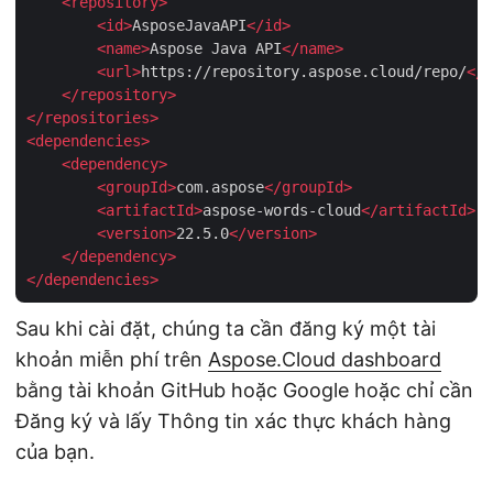
<
repository
>
<
id
>
AsposeJavaAPI
</
id
>
<
name
>
Aspose Java API
</
name
>
<
url
>
https://repository.aspose.cloud/repo/
</
u
</
repository
>
</
repositories
>
<
dependencies
>
<
dependency
>
<
groupId
>
com.aspose
</
groupId
>
<
artifactId
>
aspose-words-cloud
</
artifactId
>
<
version
>
22.5.0
</
version
>
</
dependency
>
</
dependencies
>
Sau khi cài đặt, chúng ta cần đăng ký một tài
khoản miễn phí trên
Aspose.Cloud dashboard
bằng tài khoản GitHub hoặc Google hoặc chỉ cần
Đăng ký và lấy Thông tin xác thực khách hàng
của bạn.