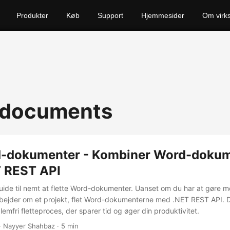
Produkter
Køb
Support
Hjemmesider
Om virk
 documents
d-dokumenter - Kombiner Word-doku
 REST API
ide til nemt at flette Word-dokumenter. Uanset om du har at gøre m
rbejder om et projekt, flet Word-dokumenterne med .NET REST API.
emfri fletteproces, der sparer tid og øger din produktivitet.
· Nayyer Shahbaz · 5 min