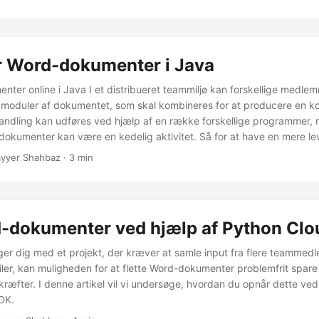
 Word-dokumenter i Java
nter online i Java I et distribueret teammiljø kan forskellige medle
 moduler af dokumentet, som skal kombineres for at producere en ko
andling kan udføres ved hjælp af en række forskellige programmer, 
d-dokumenter kan være en kedelig aktivitet. Så for at have en mere le
 detaljerne i, hvordan man kombinerer word-dokumenter ved hjælp af
yyer Shahbaz · 3 min
d-dokumenter ved hjælp af Python Cl
er dig med et projekt, der kræver at samle input fra flere teammedl
iler, kan muligheden for at flette Word-dokumenter problemfrit spare 
kræfter. I denne artikel vil vi undersøge, hvordan du opnår dette ved
DK.