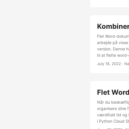
Kombiner
Flet Word-dokume
arbejde på visse
version. Denne h
til at flette wor
vil vi diskutere
July 18, 2022
· Na
Flet Wor
Når du beskæftig
organisere dine f
værdifuld tid og 
i Python Cloud S