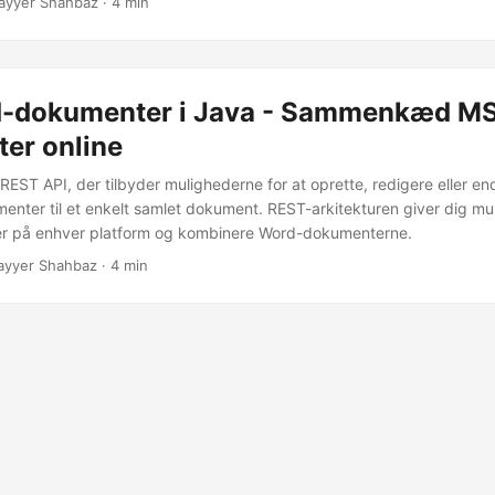
ayyer Shahbaz · 4 min
d-dokumenter i Java - Sammenkæd M
er online
REST API, der tilbyder mulighederne for at oprette, redigere eller 
enter til et enkelt samlet dokument. REST-arkitekturen giver dig mul
’er på enhver platform og kombinere Word-dokumenterne.
ayyer Shahbaz · 4 min