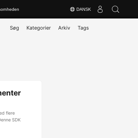
somheden
DANSK
Søg
Kategorier
Arkiv
Tags
menter
ed flere
 Denne SDK