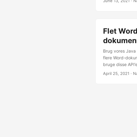
June 13, 2021
· N
Flet Wor
dokument
Brug vores Java 
flere Word-dokum
bruge disse API
April 25, 2021
· N