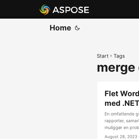
Home
Start
»
Tags
merge
Flet Wor
med .NET
En omfattende gu
rapporter, sama
muliggør en probl
August 28, 2023