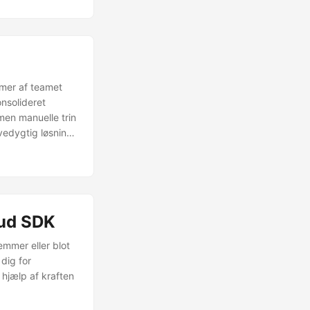
mmer af teamet
nsolideret
men manuelle trin
vedygtig løsning,
 Java SDK.
oud SDK
emmer eller blot
dig for
 hjælp af kraften