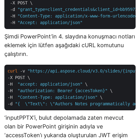
 -X POST \

 -d 
"grant_type=client_credentials&client_id=bb959721
 -H 
"Content-Type: application/x-www-form-urlencoded"
 -H 
"Accept: application/json"
Şimdi PowerPoint’in 4. slaydına konuşmacı notları
eklemek için lütfen aşağıdaki cURL komutunu
çalıştırın.
curl
 -v 
"https://api.aspose.cloud/v3.0/slides/{inputP
-X POST \

-H  
"accept: application/json"
 \

-H  
"authorization: Bearer {accesToken}"
 \

-H  
"Content-Type: application/json"
 \

-d 
"{  \"Text\": \"Authors Notes programmatically add
‘inputPPTX’i, bulut depolamada zaten mevcut
olan bir PowerPoint girişinin adıyla ve
‘accessToken’ı yukarıda oluşturulan JWT erişim