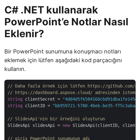
C# .NET kullanarak
PowerPoint’e Notlar Nasıl
Eklenir?
Bir PowerPoint sunumuna konuşmacı notları
eklemek için lütfen aşağıdaki kod parçacığını
kullanın.
// Daha fazla örnek için lütfen https://github.com/as
// https://dashboard.aspose.cloud/ adresinden istemci
string
 clientSecret = 
"4d84d5f6584160cbd91dba1fe145db
string
 clientID = 
"bb959721-5780-4be6-be35-ff5c3a6aa4
// SlidesApi'nin bir örneğini oluşturun
SlidesApi slidesApi = 
new
 SlidesApi(clientID, clientS
// giriş PowerPoint sunumunun adı