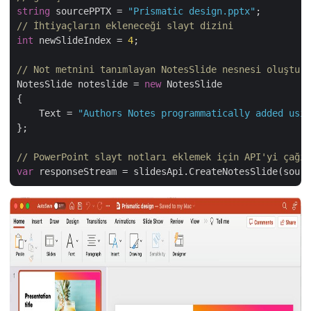
string
 sourcePPTX = 
"Prismatic design.pptx"
// İhtiyaçların ekleneceği slayt dizini
int
 newSlideIndex = 
4
;

// Not metnini tanımlayan NotesSlide nesnesi oluşturm
NotesSlide noteslide = 
new
 NotesSlide

{

    Text = 
"Authors Notes programmatically added usin
};

// PowerPoint slayt notları eklemek için API'yi çağır
var