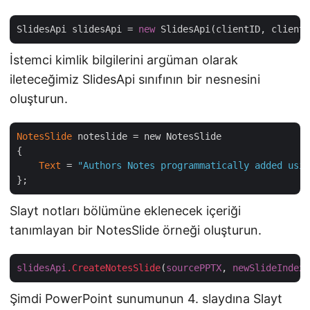
SlidesApi slidesApi = 
new
İstemci kimlik bilgilerini argüman olarak
ileteceğimiz SlidesApi sınıfının bir nesnesini
oluşturun.
NotesSlide
 noteslide = new NotesSlide

{

Text
 = 
"Authors Notes programmatically added usin
Slayt notları bölümüne eklenecek içeriği
tanımlayan bir NotesSlide örneği oluşturun.
slidesApi
.CreateNotesSlide
(
sourcePPTX
, 
newSlideIndex
,
Şimdi PowerPoint sunumunun 4. slaydına Slayt