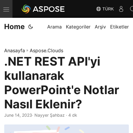
TÜRK
G
e
Home
z
Arama
Kategoriler
Arşiv
Etiketler
i
n
Anasayfa
»
Aspose.Clouds
m
.NET REST API'yi
e
y
kullanarak
i
D
PowerPoint'e Notlar
e
Nasıl Eklenir?
ğ
i
June 14, 2023
· Nayyer Şahbaz · 4 dk
ş
t