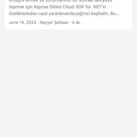
i
taşımak için Aspose.Slides Cloud SDK for .NET’in
r
özelliklerinden nasıl yararlanabileceğinizi keşfedin. Bu
makalede, dinleyicilerinize ek bilgi, önemli noktalar ve
June 14, 2023
· Nayyer Şahbaz · 4 dk
bağlam aktarmanın bir yolunu sunduğu için not eklemenin
gücünü keşfedeceksiniz.