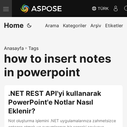
TÜRK
G
e
Home
z
Arama
Kategoriler
Arşiv
Etiketler
i
n
Anasayfa
»
Tags
m
how to insert notes
e
y
in powerpoint
i
D
e
.NET REST API'yi kullanarak
ğ
PowerPoint'e Notlar Nasıl
i
Eklenir?
ş
t
Not oluşturma işlemini .NET uygulamalarınıza zahmetsizce
entegre etmek ve sunumlarınızı bir sonraki seviyeye