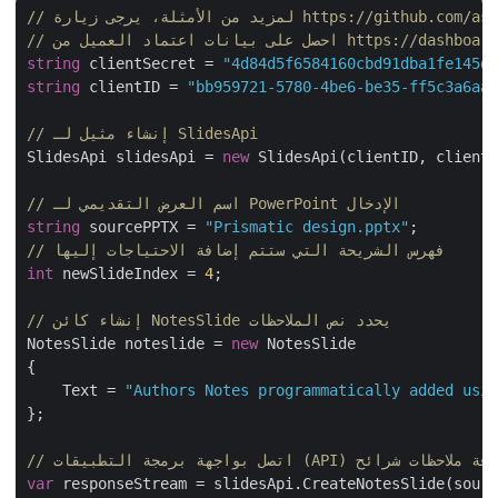
 https://github.com/aspose-slides-cloud
 من https://dashboard.aspose.cloud/
string
 clientSecret = 
"4d84d5f6584160cbd91dba1fe145
string
 clientID = 
"bb959721-5780-4be6-be35-ff5c3a6a
// إنشاء مثيل لـ SlidesApi
SlidesApi slidesApi = 
new
 SlidesApi(clientID, client
// اسم العرض التقديمي لـ PowerPoint الإدخال
string
 sourcePPTX = 
"Prismatic design.pptx"
// فهرس الشريحة التي ستتم إضافة الاحتياجات إليها
int
 newSlideIndex = 
4
;

// إنشاء كائن NotesSlide يحدد نص الملاحظات
NotesSlide noteslide = 
new
 NotesSlide

{

    Text = 
"Authors Notes programmatically added us
};

var