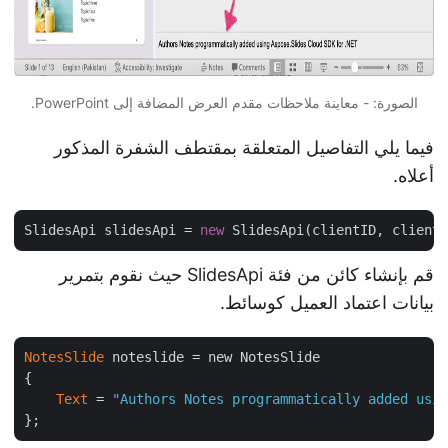
الصورة: - معاينة ملاحظات مقدم العرض المضافة إلى PowerPoint.
فيما يلي التفاصيل المتعلقة بمقتطف الشفرة المذكور
أعلاه.
SlidesApi slidesApi = 
new
قم بإنشاء كائن من فئة SlidesApi حيث نقوم بتمرير
بيانات اعتماد العميل كوسائط.
NotesSlide
 noteslide = new NotesSlide

{

Text
 = 
"Authors Notes programmatically added us