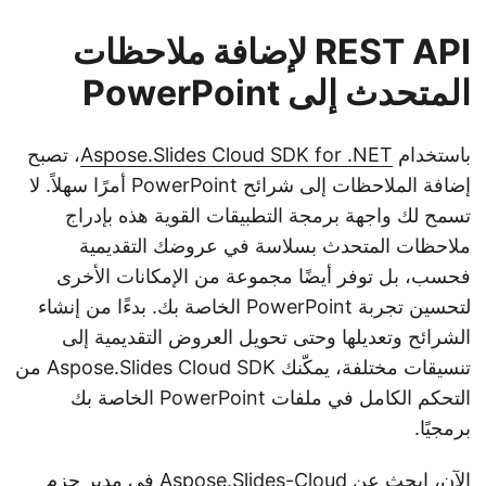
REST API لإضافة ملاحظات
المتحدث إلى PowerPoint
باستخدام
Aspose.Slides Cloud SDK for .NET
، تصبح
إضافة الملاحظات إلى شرائح PowerPoint أمرًا سهلاً. لا
تسمح لك واجهة برمجة التطبيقات القوية هذه بإدراج
ملاحظات المتحدث بسلاسة في عروضك التقديمية
فحسب، بل توفر أيضًا مجموعة من الإمكانات الأخرى
لتحسين تجربة PowerPoint الخاصة بك. بدءًا من إنشاء
الشرائح وتعديلها وحتى تحويل العروض التقديمية إلى
تنسيقات مختلفة، يمكّنك Aspose.Slides Cloud SDK من
التحكم الكامل في ملفات PowerPoint الخاصة بك
برمجيًا.
الآن، ابحث عن Aspose.Slides-Cloud في مدير حزم