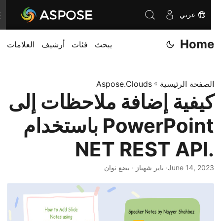
عربي
T
o
Home
يبحث
فئات
أرشيف
العلامات
g
g
l
الصفحة الرئيسية
»
Aspose.Clouds
e
كيفية إضافة ملاحظات إلى
n
a
PowerPoint باستخدام
v
i
.NET REST API
g
June 14, 2023
· ناير شهباز · بضع ثوان
a
t
i
o