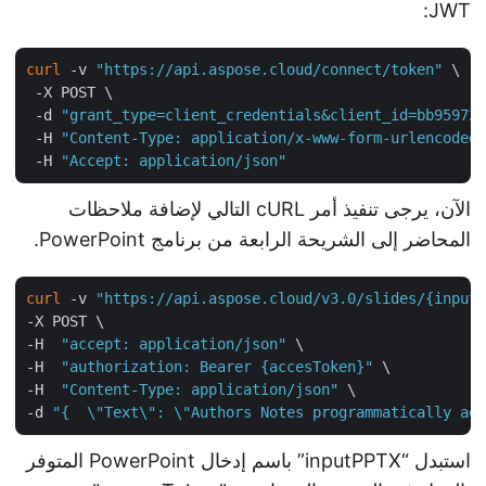
JWT:
curl
 -v 
"https://api.aspose.cloud/connect/token"
 \

 -X POST \

 -d 
"grant_type=client_credentials&client_id=bb9597
 -H 
"Content-Type: application/x-www-form-urlencode
 -H 
"Accept: application/json"
الآن، يرجى تنفيذ أمر cURL التالي لإضافة ملاحظات
المحاضر إلى الشريحة الرابعة من برنامج PowerPoint.
curl
 -v 
"https://api.aspose.cloud/v3.0/slides/{inpu
-X POST \

-H  
"accept: application/json"
 \

-H  
"authorization: Bearer {accesToken}"
 \

-H  
"Content-Type: application/json"
 \

-d 
"{  \"Text\": \"Authors Notes programmatically a
استبدل “inputPPTX” باسم إدخال PowerPoint المتوفر