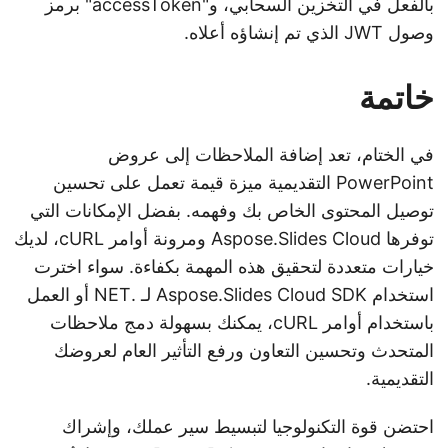
بالفعل في التخزين السحابي، و"accessToken" برمز
وصول JWT الذي تم إنشاؤه أعلاه.
خاتمة
في الختام، تعد إضافة الملاحظات إلى عروض
PowerPoint التقديمية ميزة قيمة تعمل على تحسين
توصيل المحتوى الخاص بك وفهمه. بفضل الإمكانات التي
توفرها Aspose.Slides Cloud ومرونة أوامر cURL، لديك
خيارات متعددة لتحقيق هذه المهمة بكفاءة. سواء اخترت
استخدام Aspose.Slides Cloud SDK لـ .NET أو العمل
باستخدام أوامر cURL، يمكنك بسهولة دمج ملاحظات
المتحدث وتحسين التعاون ورفع التأثير العام لعروضك
التقديمية.
احتضن قوة التكنولوجيا لتبسيط سير عملك، وإشراك