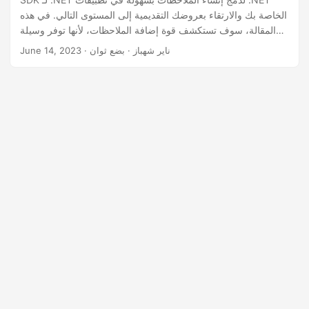
n
الخاصة بك والارتقاء بعروضك التقديمية إلى المستوى التالي. في هذه
المقالة، سوف تستكشف قوة إضافة الملاحظات، لأنها توفر وسيلة
لنقل معلومات إضافية ونقاط رئيسية وسياق إلى جمهورك.
· ناير شهباز · بضع ثوان
June 14, 2023