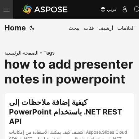
عربي
T
o
Home
العلامات
أرشيف
فئات
يبحث
g
g
l
Tags
»
الصفحة الرئيسية
e
how to add presenter
n
a
notes in powerpoint
v
i
g
كيفية إضافة ملاحظات إلى
a
PowerPoint باستخدام .NET REST
t
API
i
o
اكتشف كيف يمكنك الاستفادة من إمكانيات Aspose.Slides Cloud
SDK لـ .NET لدمج إنشاء الملاحظات بسهولة في تطبيقات .NET