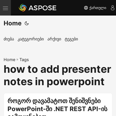
ქართული
T
o
Home
g
g
l
ძიება
კატეგორიები
არქივი
ტეგები
e
n
Home
a
»
Tags
how to add presenter
v
i
notes in powerpoint
g
a
t
როგორ დავამატოთ შენიშვნები
i
PowerPoint-ში .NET REST API-ის
o