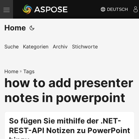
DEUTSCH
N
a
Home
v
i
g
Suche
Kategorien
Archiv
Stichworte
a
t
Home
i
»
Tags
how to add presenter
o
n
notes in powerpoint
u
m
s
So fügen Sie mithilfe der .NET-
c
REST-API Notizen zu PowerPoint
h