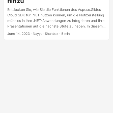
hinzu
a
l
Entdecken Sie, wie Sie die Funktionen des Aspose.Slides
Cloud SDK für .NET nutzen können, um die Notizerstellung
t
mühelos in Ihre .NET-Anwendungen zu integrieren und Ihre
e
Präsentationen auf die nächste Stufe zu heben. In diesem
n
Artikel erkunden Sie die Möglichkeiten des Hinzufügens
June 14, 2023
· Nayyer Shahbaz · 5 min
von Notizen, da diese eine Möglichkeit bieten, Ihrem
Publikum zusätzliche Informationen, wichtige Punkte und
Kontext zu vermitteln.