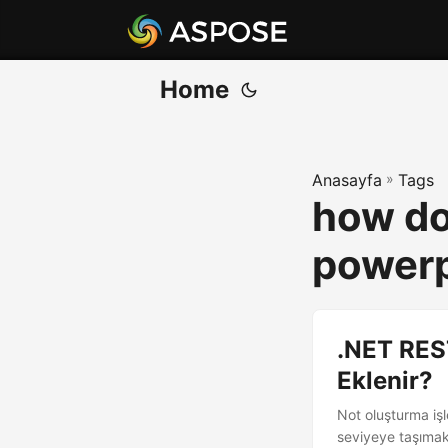
Home
Anasayfa
»
Tags
how do
powerp
.NET REST
Eklenir?
Not oluşturma iş
seviyeye taşımak 