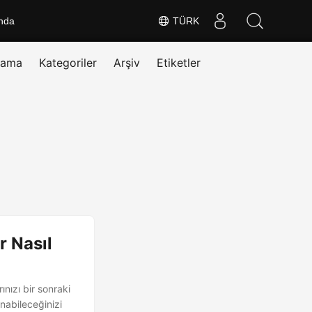
nda
TÜRK
rama
Kategoriler
Arşiv
Etiketler
r Nasıl
nızı bir sonraki
nabileceğinizi