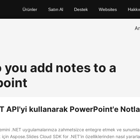
Ürünler
Satın Al
Destek
Websites
Hakkı
A
 you add notes to a
oint
 API'yi kullanarak PowerPoint'e Notla
lemini .NET uygulamalarınıza zahmetsizce entegre etmek ve sunumları
için Aspose.Slides Cloud SDK for .NET’in özelliklerinden nasıl yararla