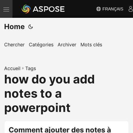
FRANÇAIS
B
a
Home
s
c
u
Chercher
Catégories
Archiver
Mots clés
l
e
Accueil
r
»
Tags
how do you add
l
a
notes to a
n
a
powerpoint
v
i
g
Comment ajouter des notes à