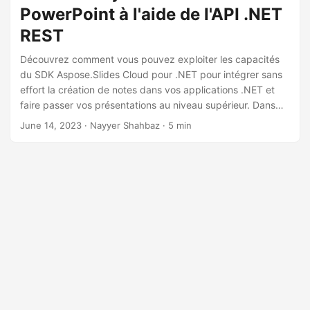
a
PowerPoint à l'aide de l'API .NET
t
REST
i
Découvrez comment vous pouvez exploiter les capacités
o
du SDK Aspose.Slides Cloud pour .NET pour intégrer sans
n
effort la création de notes dans vos applications .NET et
faire passer vos présentations au niveau supérieur. Dans
cet article, vous explorerez la puissance de l’ajout de notes,
June 14, 2023
· Nayyer Shahbaz · 5 min
car elles constituent un moyen de transmettre des
informations supplémentaires, des points clés et un
contexte à votre public.