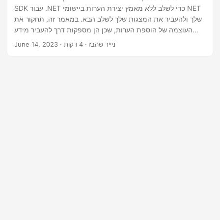
n
SDK עבור .NET כדי לשלב ללא מאמץ יצירת הערות ביישומי NET
שלך ולהעביר את המצגות שלך לשלב הבא. במאמר זה, תחקור את
העוצמה של הוספת הערות, שכן הן מספקות דרך להעביר מידע
נוסף, נקודות מפתח והקשר לקהל שלך.
· ניייר שהבז · 4 דקות
June 14, 2023