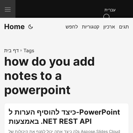
T
עִברִית
o
Home
תגים
ארכיון
קטגוריות
לחפש
g
g
l
Tags
»
דף בית
e
how do you add
n
a
notes to a
v
i
powerpoint
g
a
t
כיצד להוסיף הערות ל-PowerPoint
i
באמצעות .NET REST API
o
גלה כיצד אתה יכול למנף את היכולות של Aspose.Slides Cloud