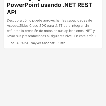
i
PowerPoint usando .NET REST
ó
API
n
Descubra cómo puede aprovechar las capacidades de
Aspose.Slides Cloud SDK para .NET para integrar sin
esfuerzo la creación de notas en sus aplicaciones .NET y
llevar sus presentaciones al siguiente nivel. En este artículo,
explorará el poder de agregar notas, ya que brindan una
June 14, 2023
· Nayyer Shahbaz · 5 min
manera de transmitir información adicional, puntos clave y
contexto a su audiencia.