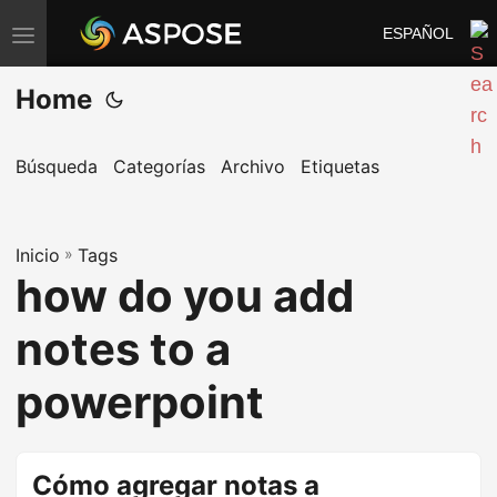
ESPAÑOL
A
l
Home
t
e
r
Búsqueda
Categorías
Archivo
Etiquetas
n
a
Inicio
r
»
Tags
how do you add
n
a
notes to a
v
e
powerpoint
g
a
c
Cómo agregar notas a