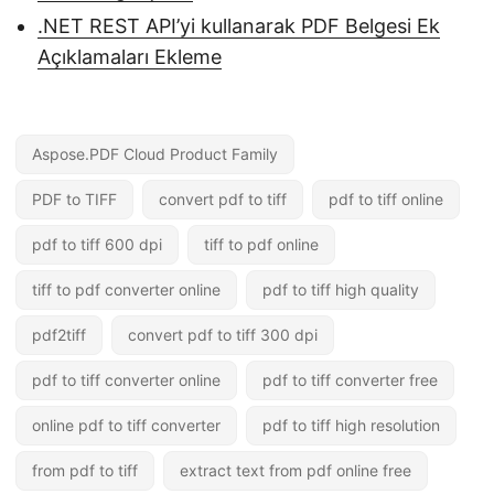
.NET REST API’yi kullanarak PDF Belgesi Ek
Açıklamaları Ekleme
Aspose.PDF Cloud Product Family
PDF to TIFF
convert pdf to tiff
pdf to tiff online
pdf to tiff 600 dpi
tiff to pdf online
tiff to pdf converter online
pdf to tiff high quality
pdf2tiff
convert pdf to tiff 300 dpi
pdf to tiff converter online
pdf to tiff converter free
online pdf to tiff converter
pdf to tiff high resolution
from pdf to tiff
extract text from pdf online free