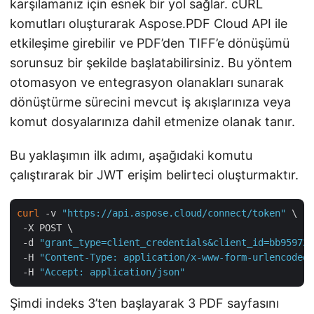
karşılamanız için esnek bir yol sağlar. cURL
komutları oluşturarak Aspose.PDF Cloud API ile
etkileşime girebilir ve PDF’den TIFF’e dönüşümü
sorunsuz bir şekilde başlatabilirsiniz. Bu yöntem
otomasyon ve entegrasyon olanakları sunarak
dönüştürme sürecini mevcut iş akışlarınıza veya
komut dosyalarınıza dahil etmenize olanak tanır.
Bu yaklaşımın ilk adımı, aşağıdaki komutu
çalıştırarak bir JWT erişim belirteci oluşturmaktır.
curl
 -v 
"https://api.aspose.cloud/connect/token"
 \

 -X POST \

 -d 
"grant_type=client_credentials&client_id=bb959721
 -H 
"Content-Type: application/x-www-form-urlencoded"
 -H 
"Accept: application/json"
Şimdi indeks 3’ten başlayarak 3 PDF sayfasını