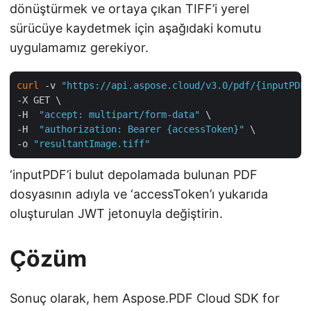
dönüştürmek ve ortaya çıkan TIFF’i yerel
sürücüye kaydetmek için aşağıdaki komutu
uygulamamız gerekiyor.
curl
 -v 
"https://api.aspose.cloud/v3.0/pdf/{inputPDF}
-X GET \

-H  
"accept: multipart/form-data"
 \

-H  
"authorization: Bearer {accessToken}"
 \

-o 
"resultantImage.tiff"
‘inputPDF’i bulut depolamada bulunan PDF
dosyasının adıyla ve ‘accessToken’ı yukarıda
oluşturulan JWT jetonuyla değiştirin.
Çözüm
Sonuç olarak, hem Aspose.PDF Cloud SDK for