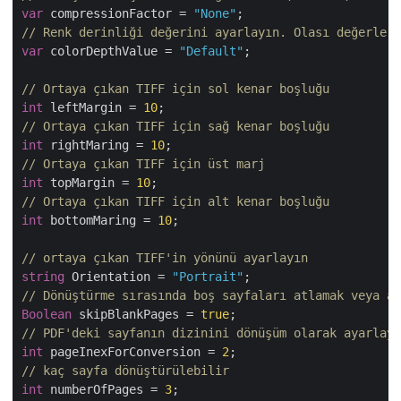
var
 compressionFactor = 
"None"
// Renk derinliği değerini ayarlayın. Olası değerler 
var
 colorDepthValue = 
"Default"
;

// Ortaya çıkan TIFF için sol kenar boşluğu
int
 leftMargin = 
10
// Ortaya çıkan TIFF için sağ kenar boşluğu
int
 rightMaring = 
10
// Ortaya çıkan TIFF için üst marj
int
 topMargin = 
10
// Ortaya çıkan TIFF için alt kenar boşluğu
int
 bottomMaring = 
10
;

// ortaya çıkan TIFF'in yönünü ayarlayın
string
 Orientation = 
"Portrait"
// Dönüştürme sırasında boş sayfaları atlamak veya at
Boolean
 skipBlankPages = 
true
// PDF'deki sayfanın dizinini dönüşüm olarak ayarlayı
int
 pageInexForConversion = 
2
// kaç sayfa dönüştürülebilir
int
 numberOfPages = 
3
;
