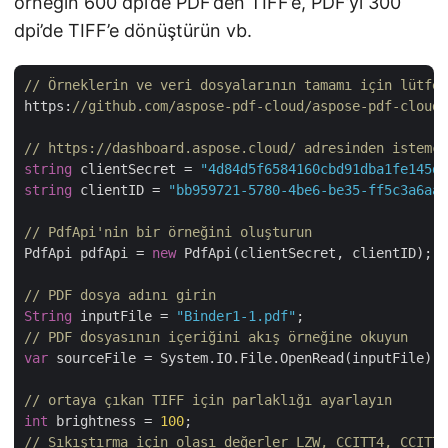
örneğin 600 dpi’de PDF’den TIFF’e, PDF’yi 300
dpi’de TIFF’e dönüştürün vb.
// Örneklerin ve veri dosyalarının tamamı için lütfen
https:
//github.com/aspose-pdf-cloud/aspose-pdf-cloud-
// https://dashboard.aspose.cloud/ adresinden istemci
string
 clientSecret = 
"4d84d5f6584160cbd91dba1fe145db
string
 clientID = 
"bb959721-5780-4be6-be35-ff5c3a6aa4
// PdfApi'nin bir örneğini oluşturun
PdfApi pdfApi = 
new
 PdfApi(clientSecret, clientID);

// PDF dosya adını girin
String
 inputFile = 
"Binder1-1.pdf"
// PDF dosyasının içeriğini akış örneğine okuyun
var
 sourceFile = System.IO.File.OpenRead(inputFile);

// ortaya çıkan TIFF için parlaklığı ayarlayın
int
 brightness = 
100
// Sıkıştırma için olası değerler LZW, CCITT4, CCITT3