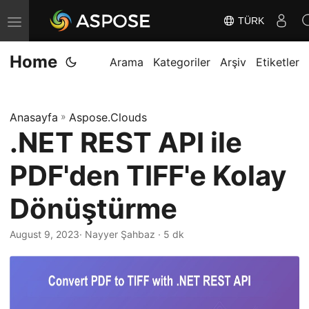
TÜRK
G
e
Home
z
Arama
Kategoriler
Arşiv
Etiketler
i
n
Anasayfa
»
Aspose.Clouds
m
.NET REST API ile
e
y
PDF'den TIFF'e Kolay
i
D
Dönüştürme
e
August 9, 2023
· Nayyer Şahbaz · 5 dk
ğ
i
ş
t