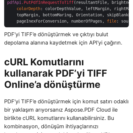
pdfApi
.PutPdfInRequestToTiff
(resultantFile, brightnes
colorDepth
: colorDepthValue, leftMargin, rightMar
    topMargin, bottomMaring, Orientation, skipBlankPa
    pageInexForConversion, numberOfPages, 
file
PDF’yi TIFF’e dönüştürmek ve çıktıyı bulut
depolama alanına kaydetmek için API’yi çağırın.
cURL Komutlarını
kullanarak PDF’yi TIFF
Online’a dönüştürme
PDF’yi TIFF’e dönüştürmek için komut satırı odaklı
bir yaklaşım arıyorsanız Aspose.PDF Cloud ile
birlikte cURL komutlarını kullanabilirsiniz. Bu
kombinasyon, dönüşüm ihtiyaçlarınızı