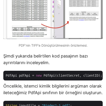
PDF’nin TIFF’e Dönüştürülmesinin önizlemesi.
Şimdi yukarıda belirtilen kod pasajının bazı
ayrıntılarını inceleyelim.
PdfApi pdfApi = 
new
Öncelikle, istemci kimlik bilgilerini argüman olarak
ileteceğimiz PdfApi sınıfının bir örneğini oluşturun.
String
 inputFile = 
"Binder1-1.pdf"