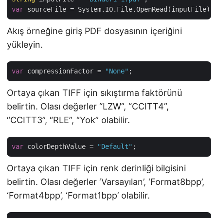
var
Akış örneğine giriş PDF dosyasının içeriğini
yükleyin.
var
 compressionFactor = 
"None"
Ortaya çıkan TIFF için sıkıştırma faktörünü
belirtin. Olası değerler “LZW”, “CCITT4”,
“CCITT3”, “RLE”, “Yok” olabilir.
var
 colorDepthValue = 
"Default"
Ortaya çıkan TIFF için renk derinliği bilgisini
belirtin. Olası değerler ‘Varsayılan’, ‘Format8bpp’,
‘Format4bpp’, ‘Format1bpp’ olabilir.