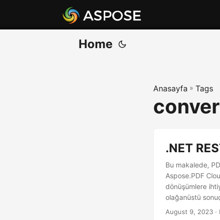
Home
Anasayfa
»
Tags
convert
.NET RES
Bu makalede, PDF
Aspose.PDF Cloud
dönüşümlere ihti
olağanüstü sonuç
August 9, 2023
· 