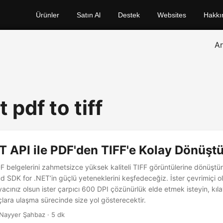
Ürünler
Satın Al
Destek
Websites
Hakkı
A
 pdf to tiff
T API ile PDF'den TIFF'e Kolay Dönüşt
 belgelerini zahmetsizce yüksek kaliteli TIFF görüntülerine dönüştü
 SDK for .NET’in güçlü yeteneklerini keşfedeceğiz. İster çevrimiçi o
yacınız olsun ister çarpıcı 600 DPI çözünürlük elde etmek isteyin, kı
lara ulaşma sürecinde size yol gösterecektir.
Nayyer Şahbaz · 5 dk