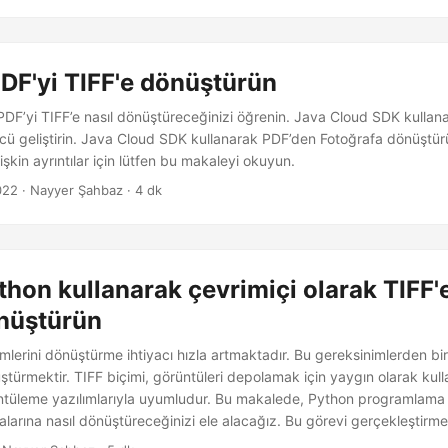
DF'yi TIFF'e dönüştürün
PDF’yi TIFF’e nasıl dönüştüreceğinizi öğrenin. Java Cloud SDK kulla
cü geliştirin. Java Cloud SDK kullanarak PDF’den Fotoğrafa dönüştür
ilişkin ayrıntılar için lütfen bu makaleyi okuyun.
022
· Nayyer Şahbaz · 4 dk
thon kullanarak çevrimiçi olarak TIFF'e
önüştürün
imlerini dönüştürme ihtiyacı hızla artmaktadır. Bu gereksinimlerden bi
türmektir. TIFF biçimi, görüntüleri depolamak için yaygın olarak kull
üleme yazılımlarıyla uyumludur. Bu makalede, Python programlama di
larına nasıl dönüştüreceğinizi ele alacağız. Bu görevi gerçekleştirmek
 yöntemleri inceleyecek ve dönüştürme sürecinde size yardımcı olac