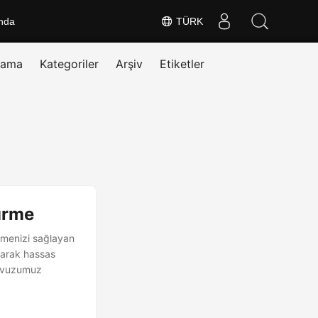
nda
TÜRK
rama
Kategoriler
Arşiv
Etiketler
ürme
rmenizi sağlayan
larak hassas
lavuzumuz