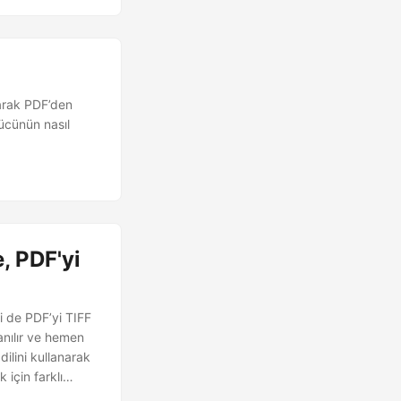
narak PDF’den
ücünün nasıl
, PDF'yi
ri de PDF’yi TIFF
anılır ve hemen
lini kullanarak
 için farklı
ak adım adım bir