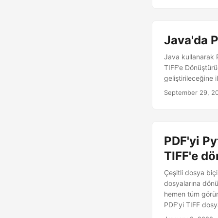
Java'da P
Java kullanarak 
TIFF’e Dönüştürü
geliştirileceğine 
September 29, 2
PDF'yi Py
TIFF'e d
Çeşitli dosya biç
dosyalarına dönüş
hemen tüm görünt
PDF’yi TIFF dosya
kütüphaneleri ve