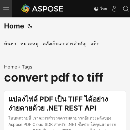
ไทย
T
o
Home
g
g
l
ค้นหา
หมวดหมู่
คลังเก็บเอกสารสำคัญ
แท็ก
e
n
Home
a
»
Tags
convert pdf to tiff
v
i
g
แปลงไฟล์ PDF เป็น TIFF ได้อย่าง
a
ง่ายดายด้วย .NET REST API
t
i
ในบทความนี้ เราจะมาสำรวจความสามารถอันทรงพลังของ
o
Aspose.PDF Cloud SDK สำหรับ .NET ซึ่งช่วยให้คุณสามารถ