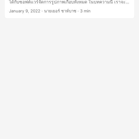
ได้กับซอฟต์แวร์จัดการรูปภาพเกือบทั้งหมด ในบทความนี้ เราจะ
พูดถึงวิธีการแปลงไฟล์ PDF เป็นไฟล์ TIFF โดยใช้ภาษาการเขียน
January 9, 2022
· นายเยอร์ ชาห์บาซ · 3 min
โปรแกรม Python เราจะสำรวจไลบรารีและวิธีการต่างๆ เพื่อให้
บรรลุภารกิจนี้ และให้คำแนะนำทีละขั้นตอนเพื่อช่วยคุณใน
กระบวนการแปลง