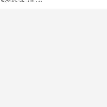
 Nayyer Shahbaz · 6 minutos
om o processo de conversão.