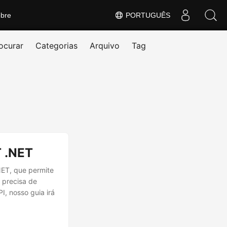
bre
PORTUGUÊS
ocurar
Categorias
Arquivo
Tag
T .NET
NET, que permite
 precisa de
I, nosso guia irá