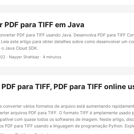
r PDF para TIFF em Java
nverter PDF para TIFF usando Java. Desenvolva PDF para TIFF Con
Leia este artigo para obter detalhes sobre como desenvolver um c
o o Java Cloud SDK.
022
· Nayyer Shahbaz · 4 minutos
PDF para TIFF, PDF para TIFF online 
e converter vários formatos de arquivo está aumentando rapidamen
verter arquivos PDF para TIFF. O formato TIFF é amplamente usado
patível com quase todos os softwares de imagem. Neste artigo, dis
vos PDF para TIFF usando a linguagem de programação Python. Exp
otecas e métodos para realizar essa tarefa e forneceremos um guia p