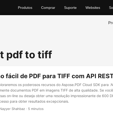
Produtos
Comprar
Suporte
Websites
So
Pr
 pdf to tiff
o fácil de PDF para TIFF com API RES
xploraremos os poderosos recursos do Aspose.PDF Cloud SDK para .
ilmente documentos PDF em imagens TIFF de alta qualidade. Se você
sas on-line ou deseja obter uma resolução impressionante de 600 DP
ocesso para obter resultados excepcionais.
Nayyer Shahbaz · 5 minutos