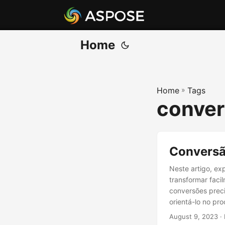
Home
Home
»
Tags
convert
Conversã
Neste artigo, e
transformar fac
conversões preci
orientá-lo no pr
August 9, 2023
· 