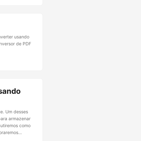
verter usando
onversor de PDF
usando
te. Um desses
 para armazenar
cutiremos como
loraremos
asso a passo