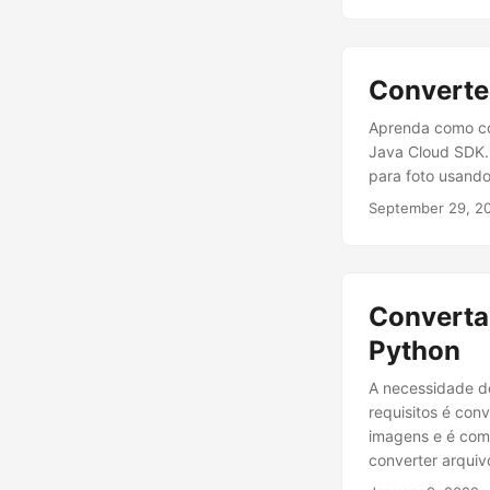
Converte
Aprenda como co
Java Cloud SDK. 
para foto usand
September 29, 2
Converta 
Python
A necessidade d
requisitos é con
imagens e é com
converter arqui
diferentes bibli