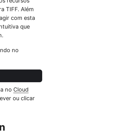
os recursos
ra TIFF. Além
agir com esta
ntuitiva que
n.
ando no
ta no
Cloud
ver ou clicar
n