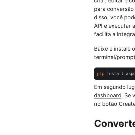
criar, editar e
para conversão 
disso, você pod
API e executar 
facilita a inte
Baixe e instale
terminal/promp
pip
Em segundo luga
dashboard
. Se 
no botão
Creat
Convert