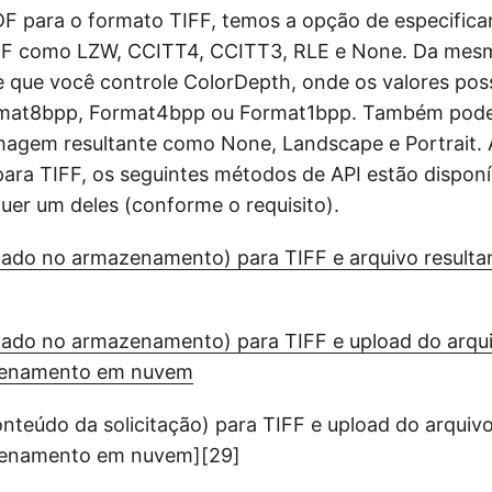
F para o formato TIFF, temos a opção de especificar
F como LZW, CCITT4, CCITT3, RLE e None. Da mesm
 que você controle ColorDepth, onde os valores pos
ormat8bpp, Format4bpp ou Format1bpp. Também pode
magem resultante como None, Landscape e Portrait. 
ara TIFF, os seguintes métodos de API estão dispon
quer um deles (conforme o requisito).
zado no armazenamento) para TIFF e arquivo result
zado no armazenamento) para TIFF e upload do arqui
zenamento em nuvem
nteúdo da solicitação) para TIFF e upload do arquivo
zenamento em nuvem][29]