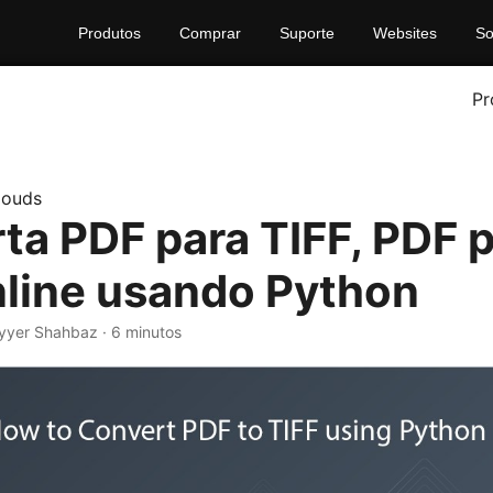
Produtos
Comprar
Suporte
Websites
So
Pr
louds
ta PDF para TIFF, PDF 
nline usando Python
yyer Shahbaz · 6 minutos