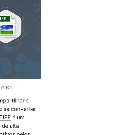
Python
partilhar e
isa converter
TIFF
é um
de alta
otivos pelos