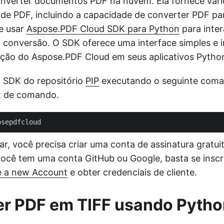
 converter documentos PDF na nuvem. Ela fornece vári
de PDF, incluindo a capacidade de converter PDF pa
e usar
Aspose.PDF Cloud SDK para Python
para inter
a conversão. O SDK oferece uma interface simples e i
gração do Aspose.PDF Cloud em seus aplicativos Pytho
 o SDK do repositório
PIP
executando o seguinte com
t de comando.
r, você precisa criar uma conta de assinatura gratui
você tem uma conta GitHub ou Google, basta se inscre
e a new Account
e obter credenciais de cliente.
er PDF em TIFF usando Pytho