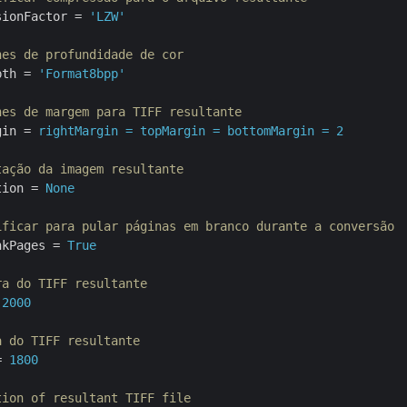
sionFactor
 = 
'LZW'
hes de profundidade de cor
pth
 = 
'Format8bpp'
hes de margem para TIFF resultante
gin
 = 
rightMargin = topMargin = bottomMargin = 2
tação da imagem resultante
tion
 = 
None
ificar para pular páginas em branco durante a conversão
nkPages
 = 
True
ra do TIFF resultante
 
2000
a do TIFF resultante
= 
1800
tion of resultant TIFF file