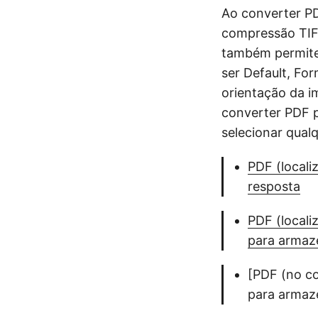
Ao converter PD
compressão TIF
também permite
ser Default, F
orientação da i
converter PDF p
selecionar qual
PDF (locali
resposta
PDF (locali
para arma
[PDF (no co
para arma