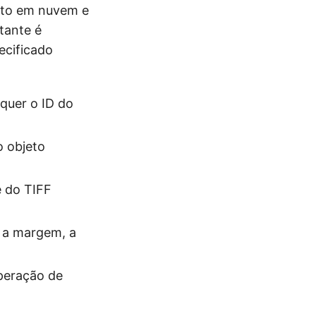
nto em nuvem e
tante é
cificado
equer o ID do
o objeto
e do TIFF
, a margem, a
operação de