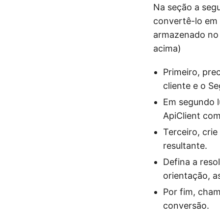
Na seção a seg
convertê-lo em 
armazenado no 
acima)
Primeiro, pre
cliente e o S
Em segundo lu
ApiClient co
Terceiro, cri
resultante.
Defina a reso
orientação, a
Por fim, cha
conversão.