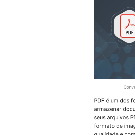
Conve
PDF
é um dos f
armazenar docu
seus arquivos 
formato de ima
qualidade e com