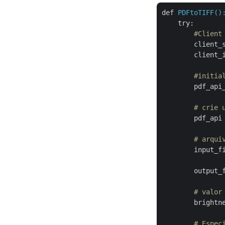
def
PDFtoTIFF()
try
:
        #Client
client_
client_
        #initia
pdf_api
        # crie 
pdf_api
        # arqui
input_f
output_
        # valor
brightn
        # Espec