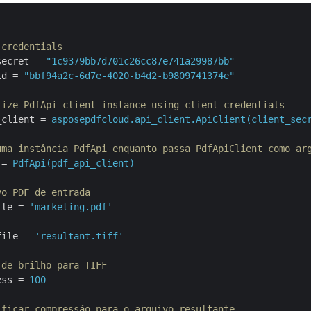
:
 credentials
secret
 = 
"1c9379bb7d701c26cc87e741a29987bb"
id
 = 
"bbf94a2c-6d7e-4020-b4d2-b9809741374e"
lize PdfApi client instance using client credentials
_client
 = 
asposepdfcloud.api_client.ApiClient(client_sec
uma instância PdfApi enquanto passa PdfApiClient como ar
 = 
PdfApi(pdf_api_client)
vo PDF de entrada
ile
 = 
'marketing.pdf'
file
 = 
'resultant.tiff'
 de brilho para TIFF
ess
 = 
100
ificar compressão para o arquivo resultante