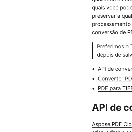
quais você pod
preservar a qua
processamento 
conversão de P
Preferimos o 
depois de salv
API de conve
Converter PD
PDF para TI
API de c
Aspose.PDF Cl