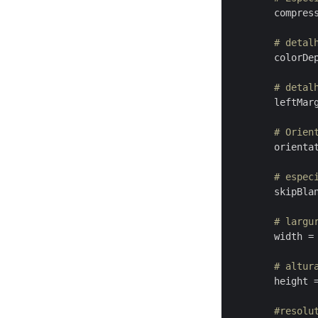
compres
        # detal
colorDe
        # detal
leftMar
        # Orien
orienta
        # espec
skipBla
        # largu
width
 =
        # altur
height
 
        #resolu