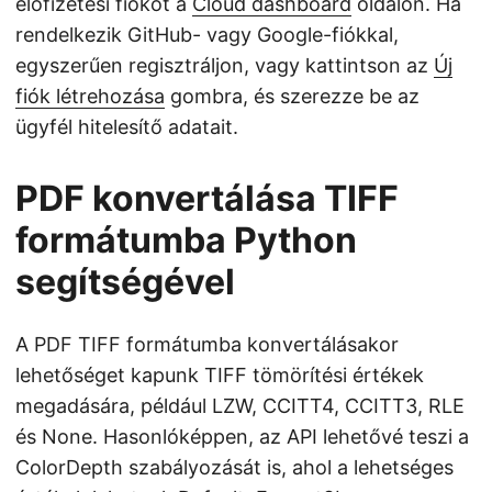
előfizetési fiókot a
Cloud dashboard
oldalon. Ha
rendelkezik GitHub- vagy Google-fiókkal,
egyszerűen regisztráljon, vagy kattintson az
Új
fiók létrehozása
gombra, és szerezze be az
ügyfél hitelesítő adatait.
PDF konvertálása TIFF
formátumba Python
segítségével
A PDF TIFF formátumba konvertálásakor
lehetőséget kapunk TIFF tömörítési értékek
megadására, például LZW, CCITT4, CCITT3, RLE
és None. Hasonlóképpen, az API lehetővé teszi a
ColorDepth szabályozását is, ahol a lehetséges