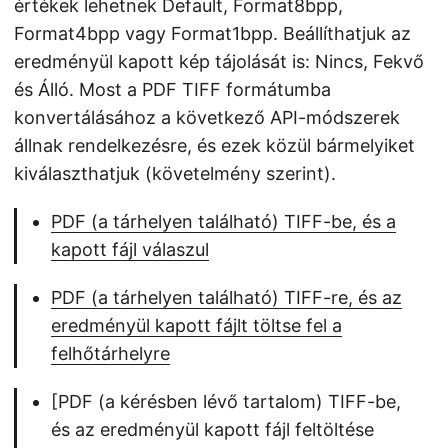
értékek lehetnek Default, Format8bpp,
Format4bpp vagy Format1bpp. Beállíthatjuk az
eredményül kapott kép tájolását is: Nincs, Fekvő
és Álló. Most a PDF TIFF formátumba
konvertálásához a következő API-módszerek
állnak rendelkezésre, és ezek közül bármelyiket
kiválaszthatjuk (követelmény szerint).
PDF (a tárhelyen található) TIFF-be, és a
kapott fájl válaszul
PDF (a tárhelyen található) TIFF-re, és az
eredményül kapott fájlt töltse fel a
felhőtárhelyre
[PDF (a kérésben lévő tartalom) TIFF-be,
és az eredményül kapott fájl feltöltése