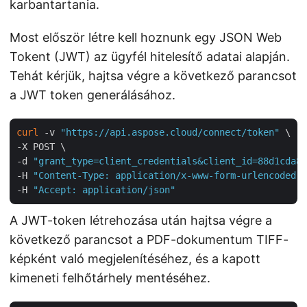
karbantartania.
Most először létre kell hoznunk egy JSON Web
Tokent (JWT) az ügyfél hitelesítő adatai alapján.
Tehát kérjük, hajtsa végre a következő parancsot
a JWT token generálásához.
curl
 -v 
"https://api.aspose.cloud/connect/token"
 \

-X POST \

-d 
"grant_type=client_credentials&client_id=88d1cda8-
-H 
"Content-Type: application/x-www-form-urlencoded"
 
-H 
"Accept: application/json"
A JWT-token létrehozása után hajtsa végre a
következő parancsot a PDF-dokumentum TIFF-
képként való megjelenítéséhez, és a kapott
kimeneti felhőtárhely mentéséhez.