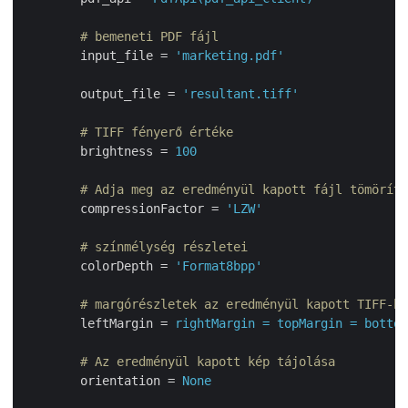
        # bemeneti PDF fájl
input_file
 = 
'marketing.pdf'
output_file
 = 
'resultant.tiff'
        # TIFF fényerő értéke
brightness
 = 
100
        # Adja meg az eredményül kapott fájl tömöríté
compressionFactor
 = 
'LZW'
        # színmélység részletei
colorDepth
 = 
'Format8bpp'
        # margórészletek az eredményül kapott TIFF-he
leftMargin
 = 
rightMargin = topMargin = bottom
        # Az eredményül kapott kép tájolása
orientation
 = 
None