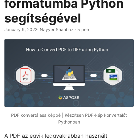
formátumba Python
n
segítségével
January 9, 2022
· Nayyer Shahbaz · 5 perc
PDF konvertálása képpé | Készítsen PDF-kép konvertálót
Pythonban
A
PDF
az egyik leggyakrabban használt